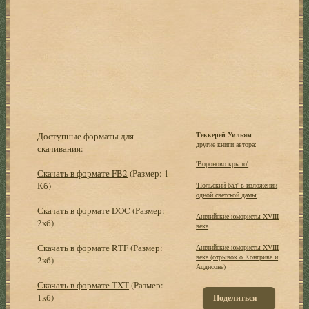
Доступные форматы для
Теккерей Уильям
другие книги автора:
скачивания:
'Вороново крыло'
Скачать в формате FB2
(Размер: 1
Кб)
'Польский бал' в изложении
одной светской дамы
Скачать в формате DOC
(Размер:
Английские юмористы XVIII
2кб)
века
Скачать в формате RTF
(Размер:
Английские юмористы XVIII
века (отрывок о Конгриве и
2кб)
Аддисоне)
Скачать в формате TXT
(Размер:
1кб)
Поделиться