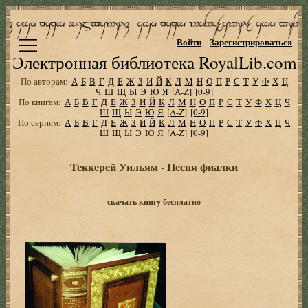
Войти
Зарегистрироваться
Электронная библиотека RoyalLib.com
По авторам:
А
Б
В
Г
Д
Е
Ж
З
И
Й
К
Л
М
Н
О
П
Р
С
Т
У
Ф
Х
Ц
Ч
Ш
Щ
Ы
Э
Ю
Я
[A-Z]
[0-9]
По книгам:
А
Б
В
Г
Д
Е
Ж
З
И
Й
К
Л
М
Н
О
П
Р
С
Т
У
Ф
Х
Ц
Ч
Ш
Щ
Ы
Э
Ю
Я
[A-Z]
[0-9]
По сериям:
А
Б
В
Г
Д
Е
Ж
З
И
Й
К
Л
М
Н
О
П
Р
С
Т
У
Ф
Х
Ц
Ч
Ш
Щ
Ы
Э
Ю
Я
[A-Z]
[0-9]
Теккерей Уильям - Песня фиалки
скачать книгу бесплатно