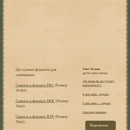
Доступные форматы для
Тенн Уильям
другие книги автора:
скачивания:
«Не могли бы вы чуточку
Скачать в формате FB2
(Размер:
поторопиться?»
30 Кб)
А моя мама - ведьма !
Скачать в формате DOC
(Размер:
А моя мама — ведьма!
30кб)
Александр-наживка
Скачать в формате RTF
(Размер:
30кб)
Поделиться