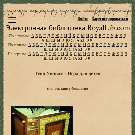
Войти
Зарегистрироваться
Электронная библиотека RoyalLib.com
По авторам:
А
Б
В
Г
Д
Е
Ж
З
И
Й
К
Л
М
Н
О
П
Р
С
Т
У
Ф
Х
Ц
Ч
Ш
Щ
Ы
Э
Ю
Я
[A-Z]
[0-9]
По книгам:
А
Б
В
Г
Д
Е
Ж
З
И
Й
К
Л
М
Н
О
П
Р
С
Т
У
Ф
Х
Ц
Ч
Ш
Щ
Ы
Э
Ю
Я
[A-Z]
[0-9]
По сериям:
А
Б
В
Г
Д
Е
Ж
З
И
Й
К
Л
М
Н
О
П
Р
С
Т
У
Ф
Х
Ц
Ч
Ш
Щ
Ы
Э
Ю
Я
[A-Z]
[0-9]
Тенн Уильям - Игра для детей
скачать книгу бесплатно