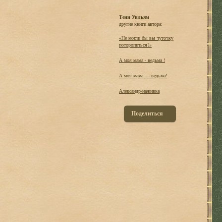
Тенн Уильям
другие книги автора:
«Не могли бы вы чуточку
поторопиться?»
А моя мама - ведьма !
А моя мама — ведьма!
Александр-наживка
Поделиться