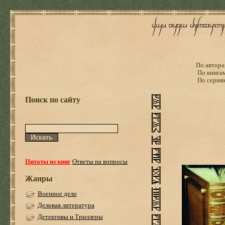
По автора
По книга
По серия
Поиск по сайту
Цитаты из книг
Ответы на вопросы
Жанры
Военное дело
Деловая литература
Детективы и Триллеры