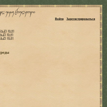
Войти
Зарегистрироваться
[A-Z]
[0-9]
[A-Z]
[0-9]
[A-Z]
[0-9]
среды