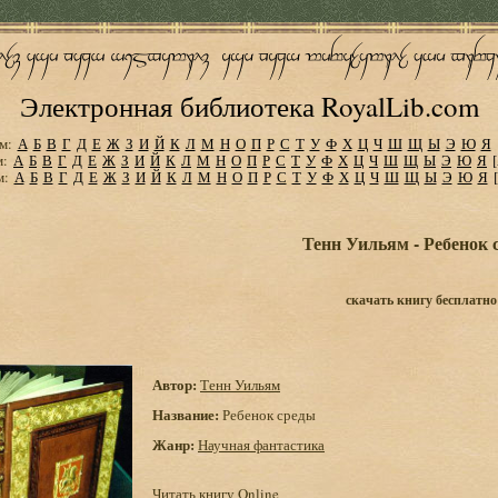
Электронная библиотека RoyalLib.com
м:
А
Б
В
Г
Д
Е
Ж
З
И
Й
К
Л
М
Н
О
П
Р
С
Т
У
Ф
Х
Ц
Ч
Ш
Щ
Ы
Э
Ю
Я
м:
А
Б
В
Г
Д
Е
Ж
З
И
Й
К
Л
М
Н
О
П
Р
С
Т
У
Ф
Х
Ц
Ч
Ш
Щ
Ы
Э
Ю
Я
м:
А
Б
В
Г
Д
Е
Ж
З
И
Й
К
Л
М
Н
О
П
Р
С
Т
У
Ф
Х
Ц
Ч
Ш
Щ
Ы
Э
Ю
Я
Тенн Уильям - Ребенок 
скачать книгу бесплатно
Автор:
Тенн Уильям
Название:
Ребенок среды
Жанр:
Научная фантастика
Читать книгу Online