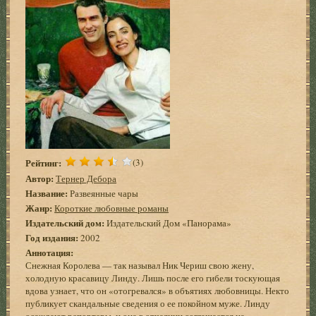
Рейтинг:
(3)
Автор:
Тернер Дебора
Название:
Развеянные чары
Жанр:
Короткие любовные романы
Издательский дом:
Издательский Дом «Панорама»
Год издания:
2002
Аннотация:
Снежная Королева — так называл Ник Чериш свою жену,
холодную красавицу Линду. Лишь после его гибели тоскующая
вдова узнает, что он «отогревался» в объятиях любовницы. Некто
публикует скандальные сведения о ее покойном муже. Линду
осаждают репортеры, и она в отчаянии соглашается на