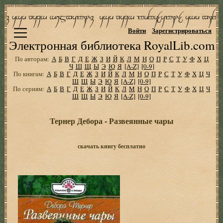
Войти
Зарегистрироваться
Электронная библиотека RoyalLib.com
По авторам:
А
Б
В
Г
Д
Е
Ж
З
И
Й
К
Л
М
Н
О
П
Р
С
Т
У
Ф
Х
Ц
Ч
Ш
Щ
Ы
Э
Ю
Я
[A-Z]
[0-9]
По книгам:
А
Б
В
Г
Д
Е
Ж
З
И
Й
К
Л
М
Н
О
П
Р
С
Т
У
Ф
Х
Ц
Ч
Ш
Щ
Ы
Э
Ю
Я
[A-Z]
[0-9]
По сериям:
А
Б
В
Г
Д
Е
Ж
З
И
Й
К
Л
М
Н
О
П
Р
С
Т
У
Ф
Х
Ц
Ч
Ш
Щ
Ы
Э
Ю
Я
[A-Z]
[0-9]
Тернер Дебора - Развеянные чары
скачать книгу бесплатно