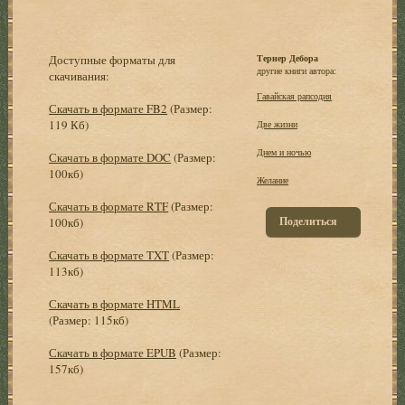
Доступные форматы для
Тернер Дебора
другие книги автора:
скачивания:
Гавайская рапсодия
Скачать в формате FB2
(Размер:
119 Кб)
Две жизни
Днем и ночью
Скачать в формате DOC
(Размер:
100кб)
Желание
Скачать в формате RTF
(Размер:
Поделиться
100кб)
Скачать в формате TXT
(Размер:
113кб)
Скачать в формате HTML
(Размер: 115кб)
Скачать в формате EPUB
(Размер:
157кб)