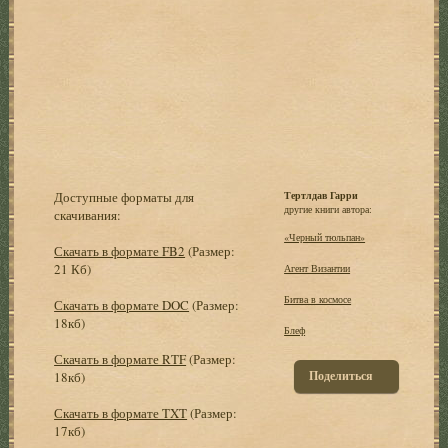
Доступные форматы для
Тертлдав Гарри
другие книги автора:
скачивания:
«Черный тюльпан»
Скачать в формате FB2
(Размер:
21 Кб)
Агент Византии
Битва в космосе
Скачать в формате DOC
(Размер:
18кб)
Блеф
Скачать в формате RTF
(Размер:
Поделиться
18кб)
Скачать в формате TXT
(Размер:
17кб)