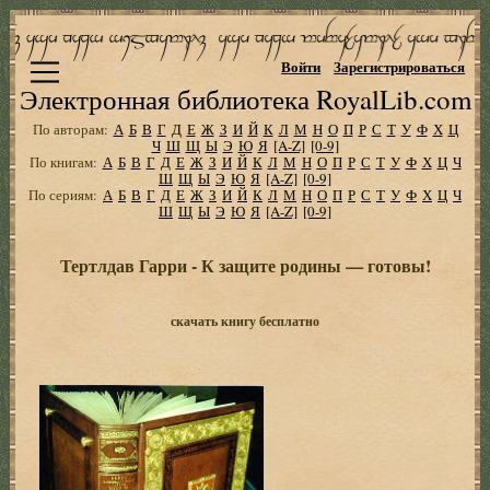
Войти
Зарегистрироваться
Электронная библиотека RoyalLib.com
По авторам:
А
Б
В
Г
Д
Е
Ж
З
И
Й
К
Л
М
Н
О
П
Р
С
Т
У
Ф
Х
Ц
Ч
Ш
Щ
Ы
Э
Ю
Я
[A-Z]
[0-9]
По книгам:
А
Б
В
Г
Д
Е
Ж
З
И
Й
К
Л
М
Н
О
П
Р
С
Т
У
Ф
Х
Ц
Ч
Ш
Щ
Ы
Э
Ю
Я
[A-Z]
[0-9]
По сериям:
А
Б
В
Г
Д
Е
Ж
З
И
Й
К
Л
М
Н
О
П
Р
С
Т
У
Ф
Х
Ц
Ч
Ш
Щ
Ы
Э
Ю
Я
[A-Z]
[0-9]
Тертлдав Гарри - К защите родины — готовы!
скачать книгу бесплатно