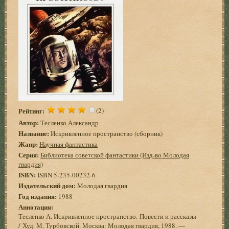
Рейтинг:
(2)
Автор:
Тесленко Александр
Название:
Искривленное пространство (сборник)
Жанр:
Научная фантастика
Серия:
Библиотека советской фантастики (Изд-во Молодая
гвардия)
ISBN:
ISBN 5-235-00232-6
Издательский дом:
Молодая гвардия
Год издания:
1988
Аннотация:
Тесленко А. Искривленное пространство. Повести и рассказы
/ Худ. М. Турбовской. Москва: Молодая гвардия, 1988. —