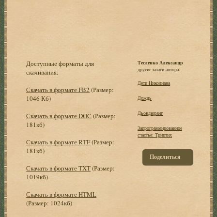
Доступные форматы для
Тесленко Александр
другие книги автора:
скачивания:
Дети Николиана
Скачать в формате FB2
(Размер:
1046 Кб)
Дождь
Дьондюранг
Скачать в формате DOC
(Размер:
181кб)
Запрограммированное
счастье: Триптих
Скачать в формате RTF
(Размер:
181кб)
Поделиться
Скачать в формате TXT
(Размер:
1019кб)
Скачать в формате HTML
(Размер: 1024кб)