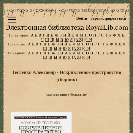
Войти
Зарегистрироваться
Электронная библиотека RoyalLib.com
По авторам:
А
Б
В
Г
Д
Е
Ж
З
И
Й
К
Л
М
Н
О
П
Р
С
Т
У
Ф
Х
Ц
Ч
Ш
Щ
Ы
Э
Ю
Я
[A-Z]
[0-9]
По книгам:
А
Б
В
Г
Д
Е
Ж
З
И
Й
К
Л
М
Н
О
П
Р
С
Т
У
Ф
Х
Ц
Ч
Ш
Щ
Ы
Э
Ю
Я
[A-Z]
[0-9]
По сериям:
А
Б
В
Г
Д
Е
Ж
З
И
Й
К
Л
М
Н
О
П
Р
С
Т
У
Ф
Х
Ц
Ч
Ш
Щ
Ы
Э
Ю
Я
[A-Z]
[0-9]
Тесленко Александр - Искривленное пространство
(сборник)
скачать книгу бесплатно