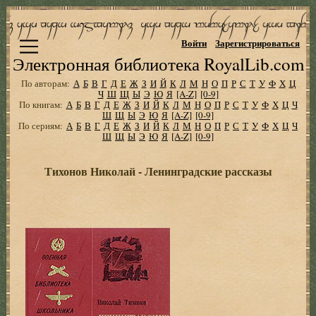
Войти
Зарегистрироваться
Электронная библиотека RoyalLib.com
По авторам:
А
Б
В
Г
Д
Е
Ж
З
И
Й
К
Л
М
Н
О
П
Р
С
Т
У
Ф
Х
Ц
Ч
Ш
Щ
Ы
Э
Ю
Я
[A-Z]
[0-9]
По книгам:
А
Б
В
Г
Д
Е
Ж
З
И
Й
К
Л
М
Н
О
П
Р
С
Т
У
Ф
Х
Ц
Ч
Ш
Щ
Ы
Э
Ю
Я
[A-Z]
[0-9]
По сериям:
А
Б
В
Г
Д
Е
Ж
З
И
Й
К
Л
М
Н
О
П
Р
С
Т
У
Ф
Х
Ц
Ч
Ш
Щ
Ы
Э
Ю
Я
[A-Z]
[0-9]
Тихонов Николай - Ленинградские рассказы