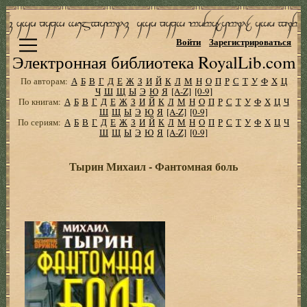
Войти
Зарегистрироваться
Электронная библиотека RoyalLib.com
По авторам:
А
Б
В
Г
Д
Е
Ж
З
И
Й
К
Л
М
Н
О
П
Р
С
Т
У
Ф
Х
Ц
Ч
Ш
Щ
Ы
Э
Ю
Я
[A-Z]
[0-9]
По книгам:
А
Б
В
Г
Д
Е
Ж
З
И
Й
К
Л
М
Н
О
П
Р
С
Т
У
Ф
Х
Ц
Ч
Ш
Щ
Ы
Э
Ю
Я
[A-Z]
[0-9]
По сериям:
А
Б
В
Г
Д
Е
Ж
З
И
Й
К
Л
М
Н
О
П
Р
С
Т
У
Ф
Х
Ц
Ч
Ш
Щ
Ы
Э
Ю
Я
[A-Z]
[0-9]
Тырин Михаил - Фантомная боль