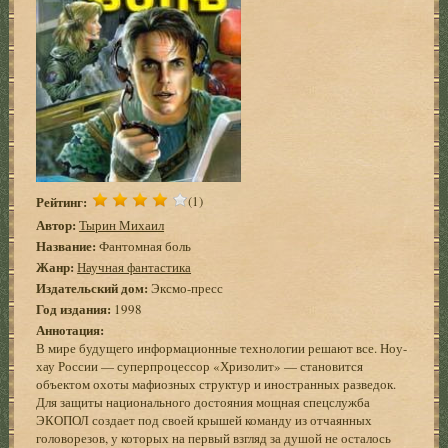
Рейтинг:
(1)
Автор:
Тырин Михаил
Название:
Фантомная боль
Жанр:
Научная фантастика
Издательский дом:
Эксмо-пресс
Год издания:
1998
Аннотация:
В мире будущего информационные технологии решают все. Ноу-
хау России — суперпроцессор «Хризолит» — становится
объектом охоты мафиозных структур и иностранных разведок.
Для защиты национального достояния мощная спецслужба
ЭКОПОЛ создает под своей крышей команду из отчаянных
головорезов, у которых на первый взгляд за душой не осталось