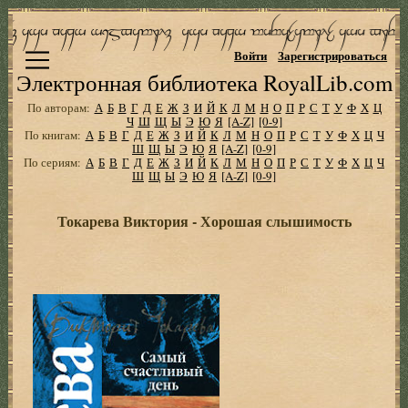
Войти
Зарегистрироваться
Электронная библиотека RoyalLib.com
По авторам:
А
Б
В
Г
Д
Е
Ж
З
И
Й
К
Л
М
Н
О
П
Р
С
Т
У
Ф
Х
Ц
Ч
Ш
Щ
Ы
Э
Ю
Я
[A-Z]
[0-9]
По книгам:
А
Б
В
Г
Д
Е
Ж
З
И
Й
К
Л
М
Н
О
П
Р
С
Т
У
Ф
Х
Ц
Ч
Ш
Щ
Ы
Э
Ю
Я
[A-Z]
[0-9]
По сериям:
А
Б
В
Г
Д
Е
Ж
З
И
Й
К
Л
М
Н
О
П
Р
С
Т
У
Ф
Х
Ц
Ч
Ш
Щ
Ы
Э
Ю
Я
[A-Z]
[0-9]
Токарева Виктория - Хорошая слышимость