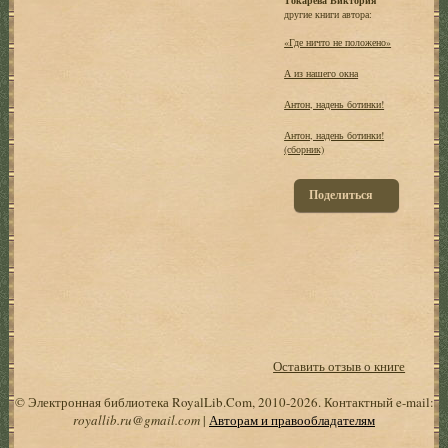
другие книги автора:
«Где ничто не положено»
А из нашего окна
Антон, надень ботинки!
Антон, надень ботинки!
(сборник)
Поделиться
Оставить отзыв о книге
© Электронная библиотека RoyalLib.Com, 2010-2026. Контактный e-mail:
royallib.ru@gmail.com
|
Авторам и правообладателям