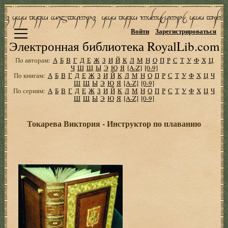
Войти
Зарегистрироваться
Электронная библиотека RoyalLib.com
По авторам:
А
Б
В
Г
Д
Е
Ж
З
И
Й
К
Л
М
Н
О
П
Р
С
Т
У
Ф
Х
Ц
Ч
Ш
Щ
Ы
Э
Ю
Я
[A-Z]
[0-9]
По книгам:
А
Б
В
Г
Д
Е
Ж
З
И
Й
К
Л
М
Н
О
П
Р
С
Т
У
Ф
Х
Ц
Ч
Ш
Щ
Ы
Э
Ю
Я
[A-Z]
[0-9]
По сериям:
А
Б
В
Г
Д
Е
Ж
З
И
Й
К
Л
М
Н
О
П
Р
С
Т
У
Ф
Х
Ц
Ч
Ш
Щ
Ы
Э
Ю
Я
[A-Z]
[0-9]
Токарева Виктория - Инструктор по плаванию