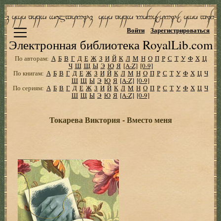
Войти
Зарегистрироваться
Электронная библиотека RoyalLib.com
По авторам:
А
Б
В
Г
Д
Е
Ж
З
И
Й
К
Л
М
Н
О
П
Р
С
Т
У
Ф
Х
Ц
Ч
Ш
Щ
Ы
Э
Ю
Я
[A-Z]
[0-9]
По книгам:
А
Б
В
Г
Д
Е
Ж
З
И
Й
К
Л
М
Н
О
П
Р
С
Т
У
Ф
Х
Ц
Ч
Ш
Щ
Ы
Э
Ю
Я
[A-Z]
[0-9]
По сериям:
А
Б
В
Г
Д
Е
Ж
З
И
Й
К
Л
М
Н
О
П
Р
С
Т
У
Ф
Х
Ц
Ч
Ш
Щ
Ы
Э
Ю
Я
[A-Z]
[0-9]
Токарева Виктория - Вместо меня