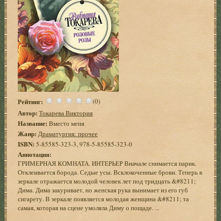
Рейтинг:
(0)
Автор:
Токарева Виктория
Название:
Вместо меня
Жанр:
Драматургия: прочее
ISBN:
5-85585-323-3, 978-5-85585-323-0
Аннотация:
ГРИМЕРНАЯ КОМНАТА. ИНТЕРЬЕР Вначале снимается парик.
Отклеивается борода. Седые усы. Всклокоченные брови. Теперь в
зеркале отражается молодой человек лет под тридцать &#8211;
Дима. Дима закуривает, но женская рука вынимает из его губ
сигарету. В зеркале появляется молодая женщина &#8211; та
самая, которая на сцене умоляла Диму о пощаде. ...