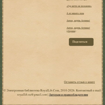
«Где ничто не положено»
А из нашего окна
Антон, надень ботинки!
Антон, надень ботинки!
(сборник)
Поделиться
Оставить отзыв о книге
© Электронная библиотека RoyalLib.Com, 2010-2026. Контактный e-mail:
royallib.ru@gmail.com
|
Авторам и правообладателям