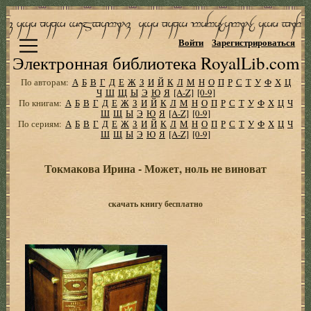
Войти
Зарегистрироваться
Электронная библиотека RoyalLib.com
По авторам:
А
Б
В
Г
Д
Е
Ж
З
И
Й
К
Л
М
Н
О
П
Р
С
Т
У
Ф
Х
Ц
Ч
Ш
Щ
Ы
Э
Ю
Я
[A-Z]
[0-9]
По книгам:
А
Б
В
Г
Д
Е
Ж
З
И
Й
К
Л
М
Н
О
П
Р
С
Т
У
Ф
Х
Ц
Ч
Ш
Щ
Ы
Э
Ю
Я
[A-Z]
[0-9]
По сериям:
А
Б
В
Г
Д
Е
Ж
З
И
Й
К
Л
М
Н
О
П
Р
С
Т
У
Ф
Х
Ц
Ч
Ш
Щ
Ы
Э
Ю
Я
[A-Z]
[0-9]
Токмакова Ирина - Может, ноль не виноват
скачать книгу бесплатно