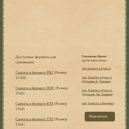
Доступные форматы для
Токмакова Ирина
другие книги автора:
скачивания:
Аля Кляксич и буква А
Скачать в формате FB2
(Размер:
24 Кб)
Аля, Кляксич и буква А
(Художник В. Чижиков)
Скачать в формате DOC
(Размер:
Аля, Кляксич и буква А.
25кб)
(Художник Лев Токмаков)
Скачать в формате RTF
(Размер:
Аля, Кляксич и Вреднюга
25кб)
Поделиться
Скачать в формате TXT
(Размер:
23кб)