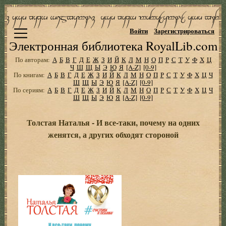
Войти
Зарегистрироваться
Электронная библиотека RoyalLib.com
По авторам:
А
Б
В
Г
Д
Е
Ж
З
И
Й
К
Л
М
Н
О
П
Р
С
Т
У
Ф
Х
Ц
Ч
Ш
Щ
Ы
Э
Ю
Я
[A-Z]
[0-9]
По книгам:
А
Б
В
Г
Д
Е
Ж
З
И
Й
К
Л
М
Н
О
П
Р
С
Т
У
Ф
Х
Ц
Ч
Ш
Щ
Ы
Э
Ю
Я
[A-Z]
[0-9]
По сериям:
А
Б
В
Г
Д
Е
Ж
З
И
Й
К
Л
М
Н
О
П
Р
С
Т
У
Ф
Х
Ц
Ч
Ш
Щ
Ы
Э
Ю
Я
[A-Z]
[0-9]
Толстая Наталья - И все-таки, почему на одних
женятся, а других обходят стороной