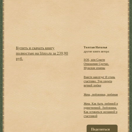
Купить и скачать книгу
Толстая Наталья
другие книги автора:
полностью на litres.ru за 239,90
руб.
SOS, или Спасти
Отношения Срочно.
Мужские измены
Вместе навсегда! И очень
счастливо. Три секрета
вечной любви
Жена, любовница, любимая
Жена. Как быть любимой и
единственной. Любовница.
Как оставаться желанной и
счастливой
Поделиться