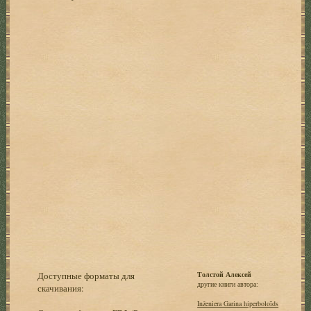
Доступные форматы для
Толстой Алексей
другие книги автора:
скачивания:
Inženiera Garina hiperboloīds