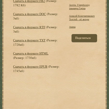
Скачать в формате FB2
(Размер:
1782 Кб)
Аеліта. Гіперболоїд
інженера Гаріна
Скачать в формате DOC
(Размер:
Алексей Константинович
3кб)
Толстой - об авторе
Скачать в формате RTF
(Размер:
Амена
3кб)
Поделиться
Скачать в формате TXT
(Размер:
1728кб)
Скачать в формате HTML
(Размер: 1730кб)
Скачать в формате EPUB
(Размер:
1745кб)