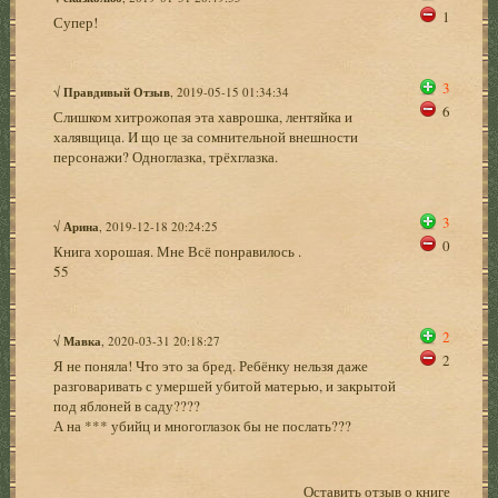
1
Супер!
3
√
Правдивый Отзыв
, 2019-05-15 01:34:34
6
Слишком хитрожопая эта хаврошка, лентяйка и
халявщица. И що це за сомнительной внешности
персонажи? Одноглазка, трёхглазка.
3
√
Арина
, 2019-12-18 20:24:25
0
Книга хорошая. Мне Всё понравилось .
55
2
√
Мавка
, 2020-03-31 20:18:27
2
Я не поняла! Что это за бред. Ребёнку нельзя даже
разговаривать с умершей убитой матерью, и закрытой
под яблоней в саду????
А на *** убийц и многоглазок бы не послать???
Оставить отзыв о книге