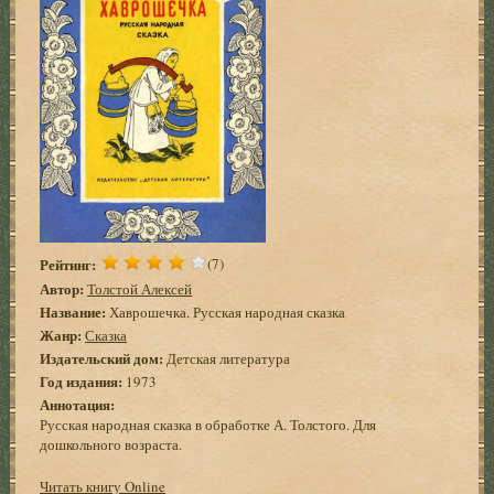
Рейтинг:
(7)
Автор:
Толстой Алексей
Название:
Хаврошечка. Русская народная сказка
Жанр:
Сказка
Издательский дом:
Детская литература
Год издания:
1973
Аннотация:
Русская народная сказка в обработке А. Толстого. Для
дошкольного возраста.
Читать книгу Online