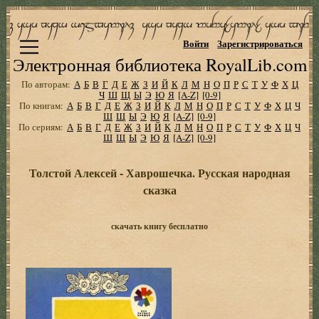
Войти
Зарегистрироваться
Электронная библиотека RoyalLib.com
По авторам:
А
Б
В
Г
Д
Е
Ж
З
И
Й
К
Л
М
Н
О
П
Р
С
Т
У
Ф
Х
Ц
Ч
Ш
Щ
Ы
Э
Ю
Я
[A-Z]
[0-9]
По книгам:
А
Б
В
Г
Д
Е
Ж
З
И
Й
К
Л
М
Н
О
П
Р
С
Т
У
Ф
Х
Ц
Ч
Ш
Щ
Ы
Э
Ю
Я
[A-Z]
[0-9]
По сериям:
А
Б
В
Г
Д
Е
Ж
З
И
Й
К
Л
М
Н
О
П
Р
С
Т
У
Ф
Х
Ц
Ч
Ш
Щ
Ы
Э
Ю
Я
[A-Z]
[0-9]
Толстой Алексей - Хаврошечка. Русская народная
сказка
скачать книгу бесплатно