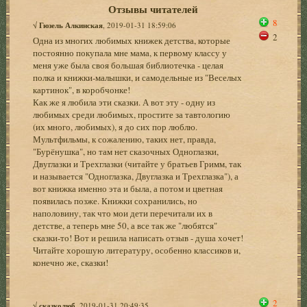
Отзывы читателей
8
√
Гюзель Алкинская
, 2019-01-31 18:59:06
2
Одна из многих любимых книжек детства, которые
постоянно покупала мне мама, к первому классу у
меня уже была своя большая библиотечка - целая
полка и книжки-малышки, и самодельные из "Веселых
картинок", в коробчонке!
Как же я любила эти сказки. А вот эту - одну из
любимых среди любимых, простите за тавтологию
(их много, любимых), я до сих пор люблю.
Мультфильмы, к сожалению, таких нет, правда,
"Бурёнушка", но там нет сказочных Одноглазки,
Двуглазки и Трехглазки (читайте у братьев Гримм, так
и называется "Одноглазка, Двуглазка и Трехглазка"), а
вот книжка именно эта и была, а потом и цветная
появилась позже. Книжки сохранились, но
наполовину, так что мои дети перечитали их в
детстве, а теперь мне 50, а все так же "любятся"
сказки-то! Вот и решила написать отзыв - душа хочет!
Читайте хорошую литературу, особенно классиков и,
конечно же, сказки!
2
√
сказколюб
, 2019-01-31 20:49:35