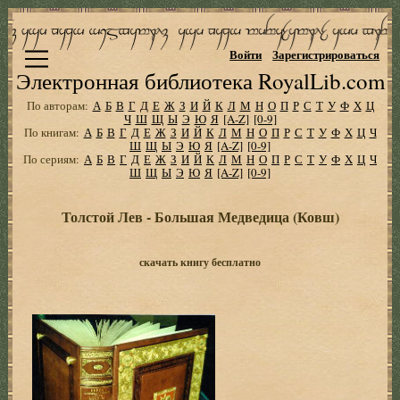
Войти
Зарегистрироваться
Электронная библиотека RoyalLib.com
По авторам:
А
Б
В
Г
Д
Е
Ж
З
И
Й
К
Л
М
Н
О
П
Р
С
Т
У
Ф
Х
Ц
Ч
Ш
Щ
Ы
Э
Ю
Я
[A-Z]
[0-9]
По книгам:
А
Б
В
Г
Д
Е
Ж
З
И
Й
К
Л
М
Н
О
П
Р
С
Т
У
Ф
Х
Ц
Ч
Ш
Щ
Ы
Э
Ю
Я
[A-Z]
[0-9]
По сериям:
А
Б
В
Г
Д
Е
Ж
З
И
Й
К
Л
М
Н
О
П
Р
С
Т
У
Ф
Х
Ц
Ч
Ш
Щ
Ы
Э
Ю
Я
[A-Z]
[0-9]
Толстой Лев - Большая Медведица (Ковш)
скачать книгу бесплатно