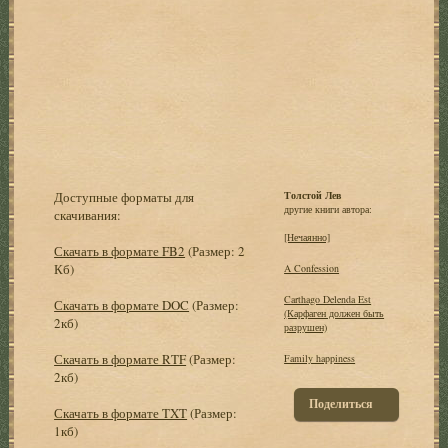
Доступные форматы для
Толстой Лев
другие книги автора:
скачивания:
[Нечаянно]
Скачать в формате FB2
(Размер: 2
Кб)
A Confession
Carthago Delenda Est
Скачать в формате DOC
(Размер:
(Карфаген должен быть
2кб)
разрушен)
Скачать в формате RTF
(Размер:
Family happiness
2кб)
Поделиться
Скачать в формате TXT
(Размер:
1кб)