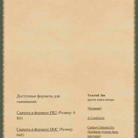
Доступные форматы для
Толстой Лев
другие книги автора:
скачивания:
[Нечаянно]
Скачать в формате FB2
(Размер: 6
Кб)
A Confession
Carthago Delenda Est
Скачать в формате DOC
(Размер:
(Карфаген должен быть
6кб)
разрушен)