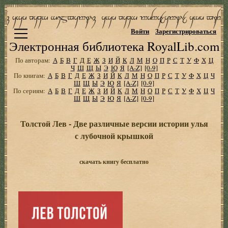
Войти
Зарегистрироваться
Электронная библиотека RoyalLib.com
По авторам:
А
Б
В
Г
Д
Е
Ж
З
И
Й
К
Л
М
Н
О
П
Р
С
Т
У
Ф
Х
Ц
Ч
Ш
Щ
Ы
Э
Ю
Я
[A-Z]
[0-9]
По книгам:
А
Б
В
Г
Д
Е
Ж
З
И
Й
К
Л
М
Н
О
П
Р
С
Т
У
Ф
Х
Ц
Ч
Ш
Щ
Ы
Э
Ю
Я
[A-Z]
[0-9]
По сериям:
А
Б
В
Г
Д
Е
Ж
З
И
Й
К
Л
М
Н
О
П
Р
С
Т
У
Ф
Х
Ц
Ч
Ш
Щ
Ы
Э
Ю
Я
[A-Z]
[0-9]
Толстой Лев - Две различные версии истории улья
с лубочной крышкой
скачать книгу бесплатно