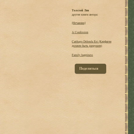
Толстой Лев
другие книги автора:
[Нечаянно]
A Confession
Carthago Delenda Est (Карфаген
должен быть разрушен)
Family happiness
Поделиться