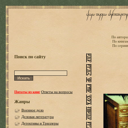
По автора
По книга
По серия
Поиск по сайту
Цитаты из книг
Ответы на вопросы
Жанры
Военное дело
Деловая литература
Детективы и Триллеры