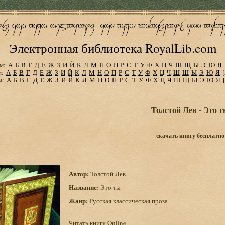
Электронная библиотека RoyalLib.com
м:
А
Б
В
Г
Д
Е
Ж
З
И
Й
К
Л
М
Н
О
П
Р
С
Т
У
Ф
Х
Ц
Ч
Ш
Щ
Ы
Э
Ю
Я
м:
А
Б
В
Г
Д
Е
Ж
З
И
Й
К
Л
М
Н
О
П
Р
С
Т
У
Ф
Х
Ц
Ч
Ш
Щ
Ы
Э
Ю
Я
м:
А
Б
В
Г
Д
Е
Ж
З
И
Й
К
Л
М
Н
О
П
Р
С
Т
У
Ф
Х
Ц
Ч
Ш
Щ
Ы
Э
Ю
Я
Толстой Лев - Это 
скачать книгу бесплатно
Автор:
Толстой Лев
Название:
Это ты
Жанр:
Русская классическая проза
Читать книгу Online