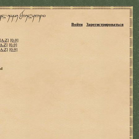
Войти
Зарегистрироваться
[A-Z]
[0-9]
[A-Z]
[0-9]
[A-Z]
[0-9]
ты