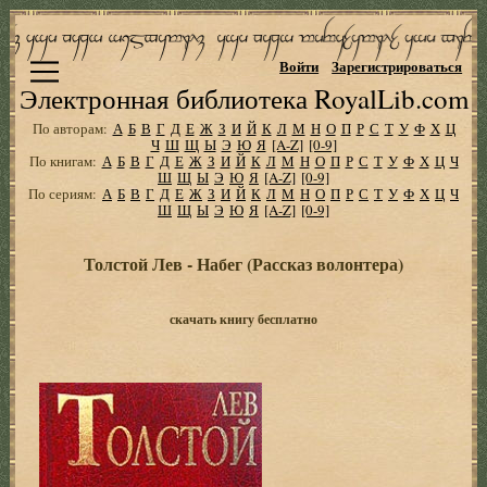
Войти
Зарегистрироваться
Электронная библиотека RoyalLib.com
По авторам:
А
Б
В
Г
Д
Е
Ж
З
И
Й
К
Л
М
Н
О
П
Р
С
Т
У
Ф
Х
Ц
Ч
Ш
Щ
Ы
Э
Ю
Я
[A-Z]
[0-9]
По книгам:
А
Б
В
Г
Д
Е
Ж
З
И
Й
К
Л
М
Н
О
П
Р
С
Т
У
Ф
Х
Ц
Ч
Ш
Щ
Ы
Э
Ю
Я
[A-Z]
[0-9]
По сериям:
А
Б
В
Г
Д
Е
Ж
З
И
Й
К
Л
М
Н
О
П
Р
С
Т
У
Ф
Х
Ц
Ч
Ш
Щ
Ы
Э
Ю
Я
[A-Z]
[0-9]
Толстой Лев - Набег (Рассказ волонтера)
скачать книгу бесплатно