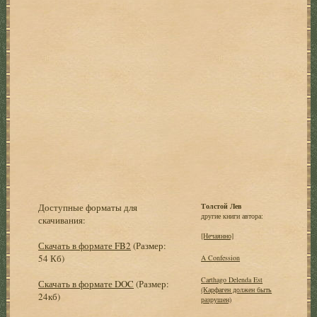
Доступные форматы для
Толстой Лев
другие книги автора:
скачивания:
[Нечаянно]
Скачать в формате FB2
(Размер:
54 Кб)
A Confession
Carthago Delenda Est
Скачать в формате DOC
(Размер:
(Карфаген должен быть
24кб)
разрушен)