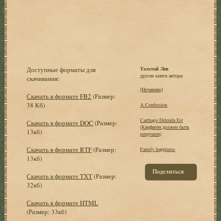
Доступные форматы для
Толстой Лев
другие книги автора:
скачивания:
[Нечаянно]
Скачать в формате FB2
(Размер:
38 Кб)
A Confession
Carthago Delenda Est
Скачать в формате DOC
(Размер:
(Карфаген должен быть
13кб)
разрушен)
Скачать в формате RTF
(Размер:
Family happiness
13кб)
Поделиться
Скачать в формате TXT
(Размер:
32кб)
Скачать в формате HTML
(Размер: 33кб)