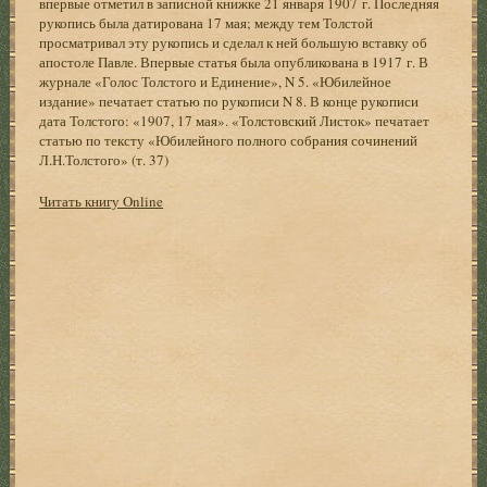
впервые отметил в записной книжке 21 января 1907 г. Последняя
рукопись была датирована 17 мая; между тем Толстой
просматривал эту рукопись и сделал к ней большую вставку об
апостоле Павле. Впервые статья была опубликована в 1917 г. В
журнале «Голос Толстого и Единение», N 5. «Юбилейное
издание» печатает статью по рукописи N 8. В конце рукописи
дата Толстого: «1907, 17 мая». «Толстовский Листок» печатает
статью по тексту «Юбилейного полного собрания сочинений
Л.Н.Толстого» (т. 37)
Читать книгу Online