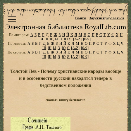
Войти
Зарегистрироваться
Электронная библиотека RoyalLib.com
По авторам:
А
Б
В
Г
Д
Е
Ж
З
И
Й
К
Л
М
Н
О
П
Р
С
Т
У
Ф
Х
Ц
Ч
Ш
Щ
Ы
Э
Ю
Я
[A-Z]
[0-9]
По книгам:
А
Б
В
Г
Д
Е
Ж
З
И
Й
К
Л
М
Н
О
П
Р
С
Т
У
Ф
Х
Ц
Ч
Ш
Щ
Ы
Э
Ю
Я
[A-Z]
[0-9]
По сериям:
А
Б
В
Г
Д
Е
Ж
З
И
Й
К
Л
М
Н
О
П
Р
С
Т
У
Ф
Х
Ц
Ч
Ш
Щ
Ы
Э
Ю
Я
[A-Z]
[0-9]
Толстой Лев - Почему христианские народы вообще
и в особенности русский находятся теперь в
бедственном положении
скачать книгу бесплатно