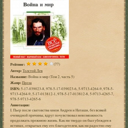
Рейтинг:
(77)
Автор:
Толстой Лев
Название:
Война и мир (Том 2, часть 5)
Жанр:
Проза
ISBN:
5-17-039023-8, 978-5-17-039023-6, 5-9713-4264-9, 978-5-
9713-4264-9, 5-17-013812-1, 978-5-17-013812-8, 5-9713-4265-7,
978-5-9713-4265-6
Аннотация:
I. Пьер после сватовства князя Андрея и Наташи, без всякой
очевидной причины, вдруг почувствовал невозможность
продолжать прежнюю жизнь. Как ни твердо он был убежден в
истинах, открытых ему его благодетелем, как ни радостно ему