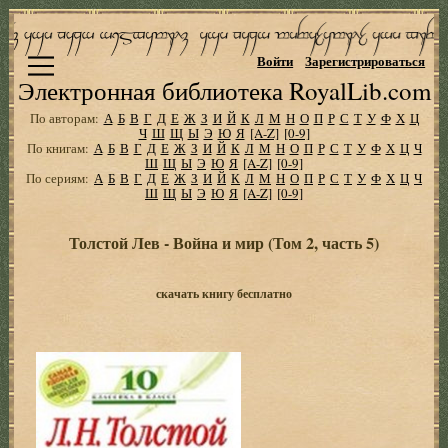
Войти
Зарегистрироваться
Электронная библиотека RoyalLib.com
По авторам:
А
Б
В
Г
Д
Е
Ж
З
И
Й
К
Л
М
Н
О
П
Р
С
Т
У
Ф
Х
Ц
Ч
Ш
Щ
Ы
Э
Ю
Я
[A-Z]
[0-9]
По книгам:
А
Б
В
Г
Д
Е
Ж
З
И
Й
К
Л
М
Н
О
П
Р
С
Т
У
Ф
Х
Ц
Ч
Ш
Щ
Ы
Э
Ю
Я
[A-Z]
[0-9]
По сериям:
А
Б
В
Г
Д
Е
Ж
З
И
Й
К
Л
М
Н
О
П
Р
С
Т
У
Ф
Х
Ц
Ч
Ш
Щ
Ы
Э
Ю
Я
[A-Z]
[0-9]
Толстой Лев - Война и мир (Том 2, часть 5)
скачать книгу бесплатно