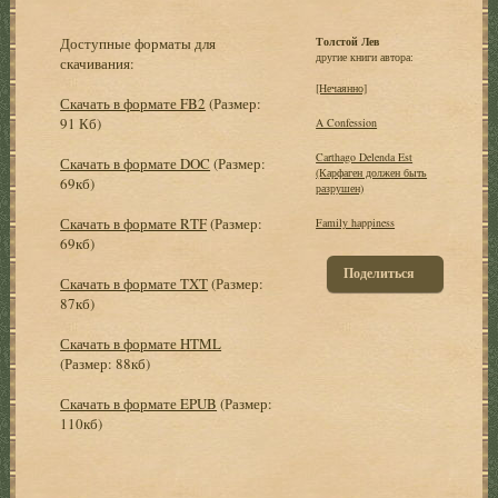
Доступные форматы для
Толстой Лев
другие книги автора:
скачивания:
[Нечаянно]
Скачать в формате FB2
(Размер:
91 Кб)
A Confession
Carthago Delenda Est
Скачать в формате DOC
(Размер:
(Карфаген должен быть
69кб)
разрушен)
Скачать в формате RTF
(Размер:
Family happiness
69кб)
Поделиться
Скачать в формате TXT
(Размер:
87кб)
Скачать в формате HTML
(Размер: 88кб)
Скачать в формате EPUB
(Размер:
110кб)