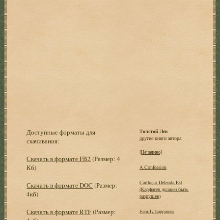
Доступные форматы для
Толстой Лев
другие книги автора:
скачивания:
[Нечаянно]
Скачать в формате FB2
(Размер: 4
Кб)
A Confession
Carthago Delenda Est
Скачать в формате DOC
(Размер:
(Карфаген должен быть
4кб)
разрушен)
Скачать в формате RTF
(Размер:
Family happiness