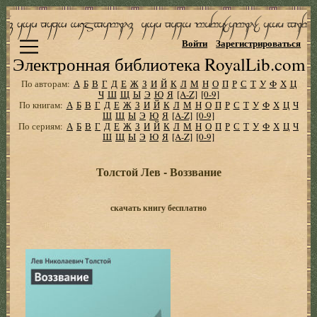
Войти
Зарегистрироваться
Электронная библиотека RoyalLib.com
По авторам:
А
Б
В
Г
Д
Е
Ж
З
И
Й
К
Л
М
Н
О
П
Р
С
Т
У
Ф
Х
Ц
Ч
Ш
Щ
Ы
Э
Ю
Я
[A-Z]
[0-9]
По книгам:
А
Б
В
Г
Д
Е
Ж
З
И
Й
К
Л
М
Н
О
П
Р
С
Т
У
Ф
Х
Ц
Ч
Ш
Щ
Ы
Э
Ю
Я
[A-Z]
[0-9]
По сериям:
А
Б
В
Г
Д
Е
Ж
З
И
Й
К
Л
М
Н
О
П
Р
С
Т
У
Ф
Х
Ц
Ч
Ш
Щ
Ы
Э
Ю
Я
[A-Z]
[0-9]
Толстой Лев - Воззвание
скачать книгу бесплатно