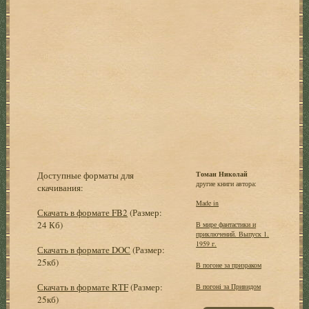
Доступные форматы для
Томан Николай
другие книги автора:
скачивания:
Made in
Скачать в формате FB2
(Размер:
24 Кб)
В мире фантастики и
приключений. Выпуск 1.
1959 г.
Скачать в формате DOC
(Размер:
25кб)
В погоне за призраком
Скачать в формате RTF
(Размер:
В погоні за Привидом
25кб)