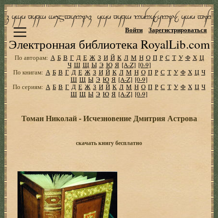
Войти
Зарегистрироваться
Электронная библиотека RoyalLib.com
По авторам:
А
Б
В
Г
Д
Е
Ж
З
И
Й
К
Л
М
Н
О
П
Р
С
Т
У
Ф
Х
Ц
Ч
Ш
Щ
Ы
Э
Ю
Я
[A-Z]
[0-9]
По книгам:
А
Б
В
Г
Д
Е
Ж
З
И
Й
К
Л
М
Н
О
П
Р
С
Т
У
Ф
Х
Ц
Ч
Ш
Щ
Ы
Э
Ю
Я
[A-Z]
[0-9]
По сериям:
А
Б
В
Г
Д
Е
Ж
З
И
Й
К
Л
М
Н
О
П
Р
С
Т
У
Ф
Х
Ц
Ч
Ш
Щ
Ы
Э
Ю
Я
[A-Z]
[0-9]
Томан Николай - Исчезновение Дмитрия Астрова
скачать книгу бесплатно