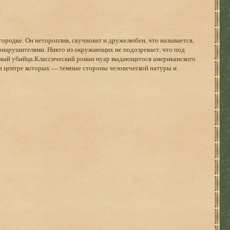
родке. Он нетороплив, скучноват и дружелюбен, что называется,
авонарушителями. Никто из окружающих не подозревает, что под
мый убийца.Классический роман нуар выдающегося американского
 в центре которых — темные стороны человеческой натуры и