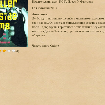
Издательский дом:
Б.С.Г.-Пресс, У-Фактория
Год издания:
2003
Аннотация:
Лу Форд — помощник шерифа в маленьком техасском го
свой парень. Он изрекает банальности и вежлив с пр
маской добродушия притаился безмолвный и неумоли
писателя Джима Томпсона, прославившегося книгами,
общества.
Читать книгу Online
(4)