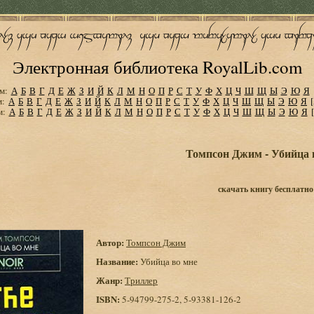
Электронная библиотека RoyalLib.com
м:
А
Б
В
Г
Д
Е
Ж
З
И
Й
К
Л
М
Н
О
П
Р
С
Т
У
Ф
Х
Ц
Ч
Ш
Щ
Ы
Э
Ю
Я
м:
А
Б
В
Г
Д
Е
Ж
З
И
Й
К
Л
М
Н
О
П
Р
С
Т
У
Ф
Х
Ц
Ч
Ш
Щ
Ы
Э
Ю
Я
м:
А
Б
В
Г
Д
Е
Ж
З
И
Й
К
Л
М
Н
О
П
Р
С
Т
У
Ф
Х
Ц
Ч
Ш
Щ
Ы
Э
Ю
Я
Томпсон Джим - Убийца 
скачать книгу бесплатно
Автор:
Томпсон Джим
Название:
Убийца во мне
Жанр:
Триллер
ISBN:
5-94799-275-2, 5-93381-126-2