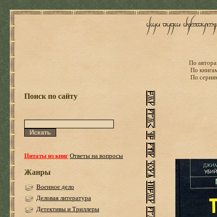
По автора
По книга
По серия
Поиск по сайту
Цитаты из книг
Ответы на вопросы
Жанры
Военное дело
Деловая литература
Детективы и Триллеры