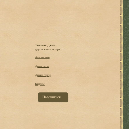
Томпсон Джим
другие книги автора:
Алкоголики
Дикая ночь
Дикий город
Кидалы
Поделиться