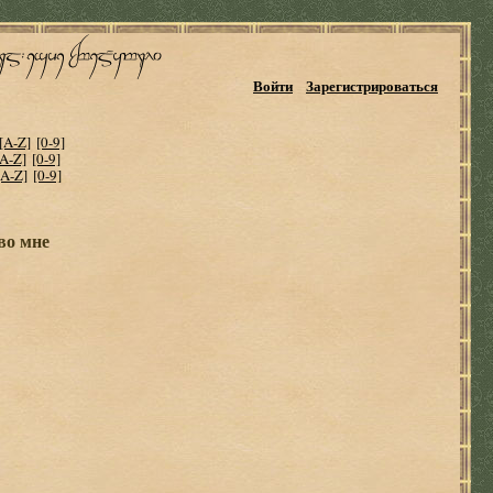
Войти
Зарегистрироваться
[A-Z]
[0-9]
[A-Z]
[0-9]
[A-Z]
[0-9]
во мне