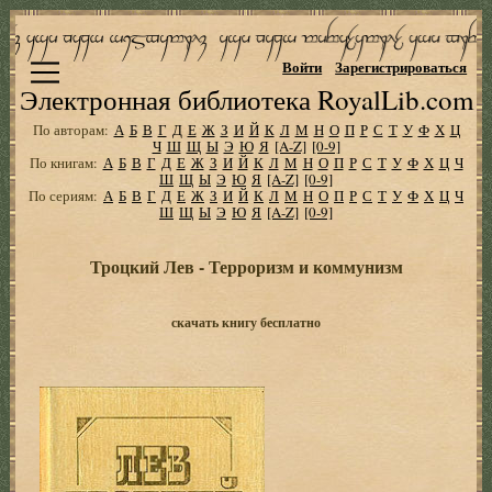
Войти
Зарегистрироваться
Электронная библиотека RoyalLib.com
По авторам:
А
Б
В
Г
Д
Е
Ж
З
И
Й
К
Л
М
Н
О
П
Р
С
Т
У
Ф
Х
Ц
Ч
Ш
Щ
Ы
Э
Ю
Я
[A-Z]
[0-9]
По книгам:
А
Б
В
Г
Д
Е
Ж
З
И
Й
К
Л
М
Н
О
П
Р
С
Т
У
Ф
Х
Ц
Ч
Ш
Щ
Ы
Э
Ю
Я
[A-Z]
[0-9]
По сериям:
А
Б
В
Г
Д
Е
Ж
З
И
Й
К
Л
М
Н
О
П
Р
С
Т
У
Ф
Х
Ц
Ч
Ш
Щ
Ы
Э
Ю
Я
[A-Z]
[0-9]
Троцкий Лев - Терроризм и коммунизм
скачать книгу бесплатно