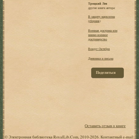
Троцкий Лев
другие книги автора:
В защиту марксизма
(сборник)
Военная доктрина или
мнимо-военное
доктринерство
Вокруг Октября
Дневники и письма
Поделиться
Оставить отзыв о книге
© Электронная библиотека RoyalLib.Com, 2010-2026. Контактный e-mail: