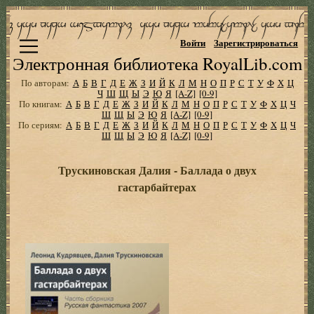
Войти
Зарегистрироваться
Электронная библиотека RoyalLib.com
По авторам:
А
Б
В
Г
Д
Е
Ж
З
И
Й
К
Л
М
Н
О
П
Р
С
Т
У
Ф
Х
Ц
Ч
Ш
Щ
Ы
Э
Ю
Я
[A-Z]
[0-9]
По книгам:
А
Б
В
Г
Д
Е
Ж
З
И
Й
К
Л
М
Н
О
П
Р
С
Т
У
Ф
Х
Ц
Ч
Ш
Щ
Ы
Э
Ю
Я
[A-Z]
[0-9]
По сериям:
А
Б
В
Г
Д
Е
Ж
З
И
Й
К
Л
М
Н
О
П
Р
С
Т
У
Ф
Х
Ц
Ч
Ш
Щ
Ы
Э
Ю
Я
[A-Z]
[0-9]
Трускиновская Далия - Баллада о двух
гастарбайтерах