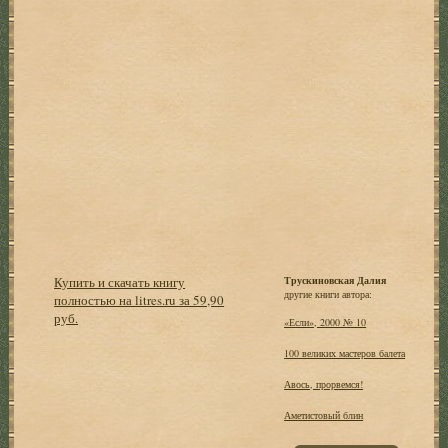
Купить и скачать книгу
Трускиновская Далия
другие книги автора:
полностью на litres.ru за 59,90
руб.
«Если», 2000 № 10
100 великих мастеров балета
Авось, прорвемся!
Аметистовый блин