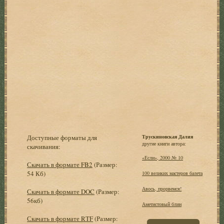
Доступные форматы для
Трускиновская Далия
другие книги автора:
скачивания:
«Если», 2000 № 10
Скачать в формате FB2
(Размер:
54 Кб)
100 великих мастеров балета
Авось, прорвемся!
Скачать в формате DOC
(Размер:
56кб)
Аметистовый блин
Скачать в формате RTF
(Размер: