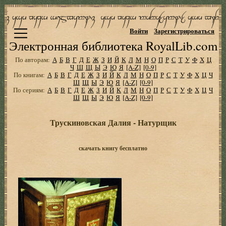
Войти
Зарегистрироваться
Электронная библиотека RoyalLib.com
По авторам:
А
Б
В
Г
Д
Е
Ж
З
И
Й
К
Л
М
Н
О
П
Р
С
Т
У
Ф
Х
Ц
Ч
Ш
Щ
Ы
Э
Ю
Я
[A-Z]
[0-9]
По книгам:
А
Б
В
Г
Д
Е
Ж
З
И
Й
К
Л
М
Н
О
П
Р
С
Т
У
Ф
Х
Ц
Ч
Ш
Щ
Ы
Э
Ю
Я
[A-Z]
[0-9]
По сериям:
А
Б
В
Г
Д
Е
Ж
З
И
Й
К
Л
М
Н
О
П
Р
С
Т
У
Ф
Х
Ц
Ч
Ш
Щ
Ы
Э
Ю
Я
[A-Z]
[0-9]
Трускиновская Далия - Натурщик
скачать книгу бесплатно