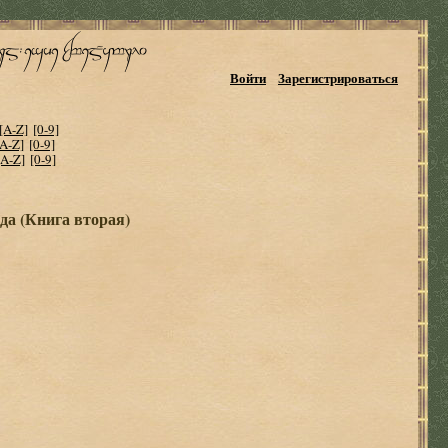
Войти
Зарегистрироваться
[A-Z]
[0-9]
[A-Z]
[0-9]
[A-Z]
[0-9]
да (Книга вторая)