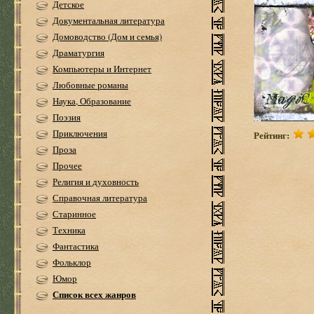
Детское
Документальная литература
Домоводство (Дом и семья)
Драматургия
Компьютеры и Интернет
Любовные романы
Наука, Образование
Поэзия
Приключения
Рейтинг:
Проза
Прочее
Религия и духовность
Справочная литература
Старинное
Техника
Фантастика
Фольклор
Юмор
Список всех жанров