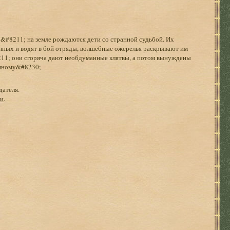
, &#8211; на земле рождаются дети со странной судьбой. Их
енных и водят в бой отряды, волшебные ожерелья раскрывают им
211; они сгоряча дают необдуманные клятвы, а потом вынуждены
м иному&#8230;
дателя.
ги
.