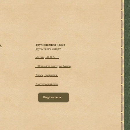
б.
Трускиновская Далия
другие книги автора:
«Если», 2000 № 10
100 великих мастеров балета
Авось, прорвемся!
Аметистовый блин
Поделиться