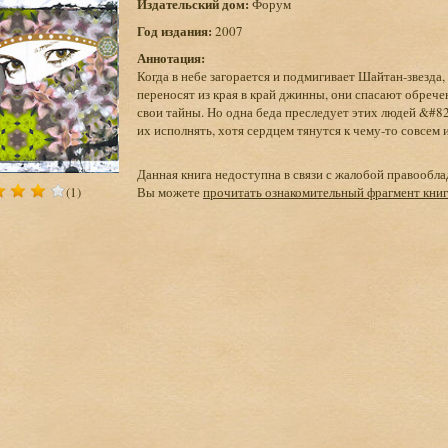
Издательский дом:
Форум
Год издания:
2007
Аннотация:
Когда в небе загорается и подмигивает Шайтан-звезда
переносят из края в край джинны, они спасают обреч
свои тайны. Но одна беда преследует этих людей &#8
их исполнять, хотя сердцем тянутся к чему-то совсе
Данная книга недоступна в связи с жалобой правообла
(1)
Вы можете
прочитать ознакомительный фрагмент кни