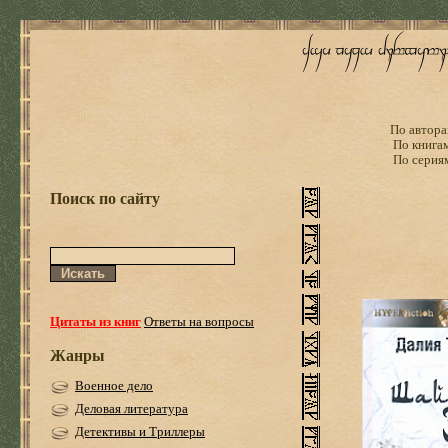
По автора
По книга
По серия
Поиск по сайту
Цитаты из книг
Ответы на вопросы
Жанры
Военное дело
Деловая литература
Детективы и Триллеры