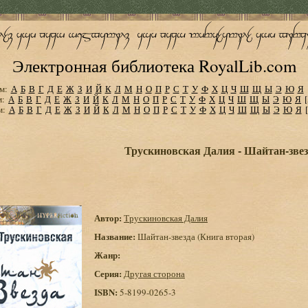
Электронная библиотека RoyalLib.com
м:
А
Б
В
Г
Д
Е
Ж
З
И
Й
К
Л
М
Н
О
П
Р
С
Т
У
Ф
Х
Ц
Ч
Ш
Щ
Ы
Э
Ю
Я
м:
А
Б
В
Г
Д
Е
Ж
З
И
Й
К
Л
М
Н
О
П
Р
С
Т
У
Ф
Х
Ц
Ч
Ш
Щ
Ы
Э
Ю
Я
м:
А
Б
В
Г
Д
Е
Ж
З
И
Й
К
Л
М
Н
О
П
Р
С
Т
У
Ф
Х
Ц
Ч
Ш
Щ
Ы
Э
Ю
Я
Трускиновская Далия - Шайтан-звез
Автор:
Трускиновская Далия
Название:
Шайтан-звезда (Книга вторая)
Жанр:
Серия:
Другая сторона
ISBN:
5-8199-0265-3