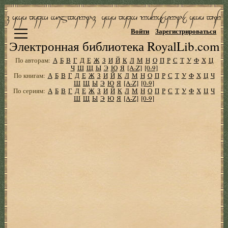
Войти
Зарегистрироваться
Электронная библиотека RoyalLib.com
По авторам:
А
Б
В
Г
Д
Е
Ж
З
И
Й
К
Л
М
Н
О
П
Р
С
Т
У
Ф
Х
Ц
Ч
Ш
Щ
Ы
Э
Ю
Я
[A-Z]
[0-9]
По книгам:
А
Б
В
Г
Д
Е
Ж
З
И
Й
К
Л
М
Н
О
П
Р
С
Т
У
Ф
Х
Ц
Ч
Ш
Щ
Ы
Э
Ю
Я
[A-Z]
[0-9]
По сериям:
А
Б
В
Г
Д
Е
Ж
З
И
Й
К
Л
М
Н
О
П
Р
С
Т
У
Ф
Х
Ц
Ч
Ш
Щ
Ы
Э
Ю
Я
[A-Z]
[0-9]