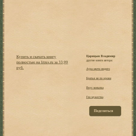
Купить и скачать книгу
Царицын Владимир
другие книги автора:
полностью на litres.ru за 33,99
руб.
Аура цвета индиго
Братья не по крови
Вкус коньяка
Ген мужества
Поделиться