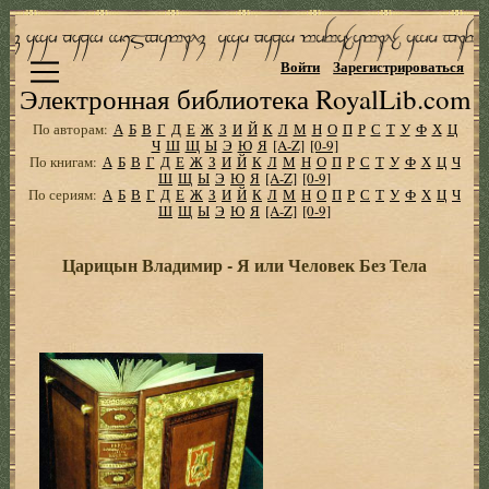
Войти
Зарегистрироваться
Электронная библиотека RoyalLib.com
По авторам:
А
Б
В
Г
Д
Е
Ж
З
И
Й
К
Л
М
Н
О
П
Р
С
Т
У
Ф
Х
Ц
Ч
Ш
Щ
Ы
Э
Ю
Я
[A-Z]
[0-9]
По книгам:
А
Б
В
Г
Д
Е
Ж
З
И
Й
К
Л
М
Н
О
П
Р
С
Т
У
Ф
Х
Ц
Ч
Ш
Щ
Ы
Э
Ю
Я
[A-Z]
[0-9]
По сериям:
А
Б
В
Г
Д
Е
Ж
З
И
Й
К
Л
М
Н
О
П
Р
С
Т
У
Ф
Х
Ц
Ч
Ш
Щ
Ы
Э
Ю
Я
[A-Z]
[0-9]
Царицын Владимир - Я или Человек Без Тела