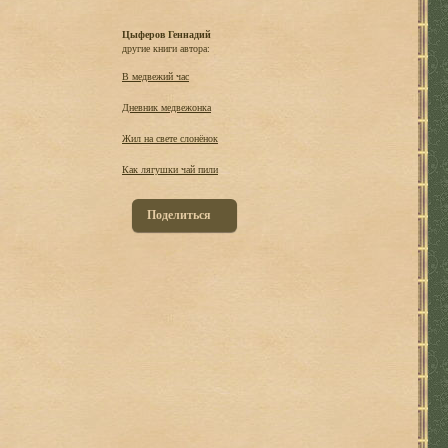
Цыферов Геннадий
другие книги автора:
В медвежий час
Дневник медвежонка
Жил на свете слонёнок
Как лягушки чай пили
Поделиться