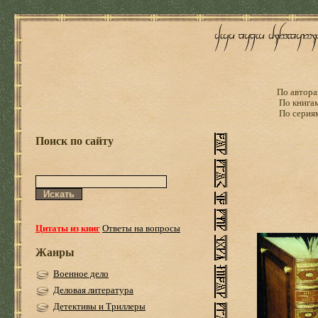
По автора
По книга
По серия
Поиск по сайту
Цитаты из книг
Ответы на вопросы
Жанры
Военное дело
Деловая литература
Детективы и Триллеры