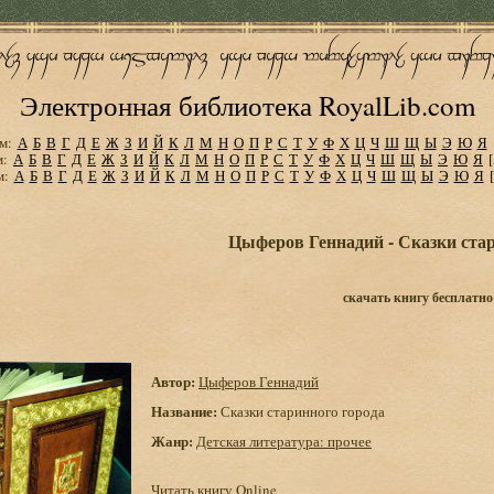
Электронная библиотека RoyalLib.com
м:
А
Б
В
Г
Д
Е
Ж
З
И
Й
К
Л
М
Н
О
П
Р
С
Т
У
Ф
Х
Ц
Ч
Ш
Щ
Ы
Э
Ю
Я
м:
А
Б
В
Г
Д
Е
Ж
З
И
Й
К
Л
М
Н
О
П
Р
С
Т
У
Ф
Х
Ц
Ч
Ш
Щ
Ы
Э
Ю
Я
м:
А
Б
В
Г
Д
Е
Ж
З
И
Й
К
Л
М
Н
О
П
Р
С
Т
У
Ф
Х
Ц
Ч
Ш
Щ
Ы
Э
Ю
Я
Цыферов Геннадий - Сказки стар
скачать книгу бесплатно
Автор:
Цыферов Геннадий
Название:
Сказки старинного города
Жанр:
Детская литература: прочее
Читать книгу Online