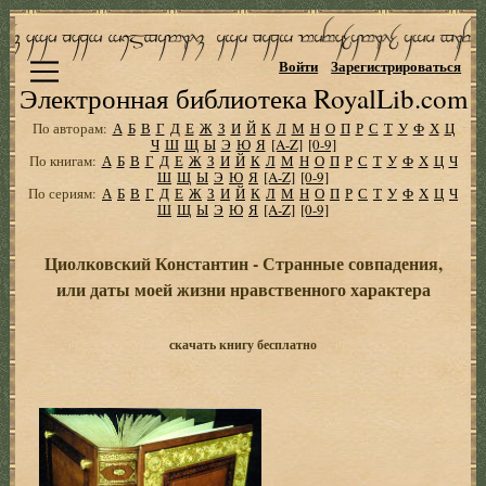
Войти
Зарегистрироваться
Электронная библиотека RoyalLib.com
По авторам:
А
Б
В
Г
Д
Е
Ж
З
И
Й
К
Л
М
Н
О
П
Р
С
Т
У
Ф
Х
Ц
Ч
Ш
Щ
Ы
Э
Ю
Я
[A-Z]
[0-9]
По книгам:
А
Б
В
Г
Д
Е
Ж
З
И
Й
К
Л
М
Н
О
П
Р
С
Т
У
Ф
Х
Ц
Ч
Ш
Щ
Ы
Э
Ю
Я
[A-Z]
[0-9]
По сериям:
А
Б
В
Г
Д
Е
Ж
З
И
Й
К
Л
М
Н
О
П
Р
С
Т
У
Ф
Х
Ц
Ч
Ш
Щ
Ы
Э
Ю
Я
[A-Z]
[0-9]
Циолковский Константин - Странные совпадения,
или даты моей жизни нравственного характера
скачать книгу бесплатно