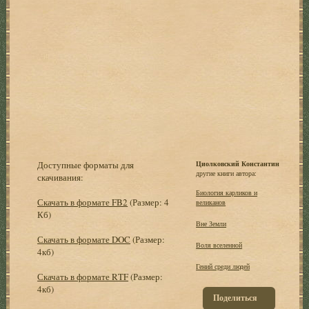
Доступные форматы для
Циолковский Константин
другие книги автора:
скачивания:
Биология карликов и
Скачать в формате FB2
(Размер: 4
великанов
Кб)
Вне Земли
Скачать в формате DOC
(Размер:
Воля вселенной
4кб)
Гений среди людей
Скачать в формате RTF
(Размер:
4кб)
Поделиться