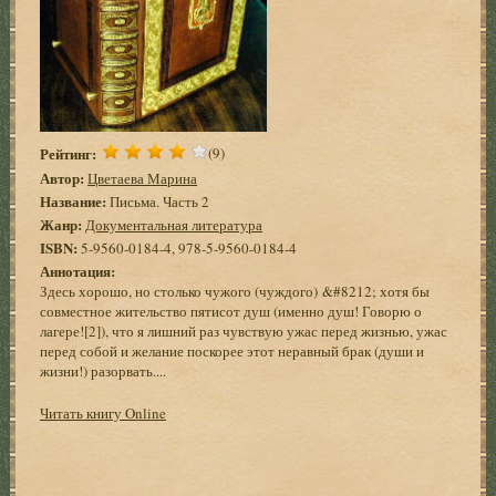
Рейтинг:
(9)
Автор:
Цветаева Марина
Название:
Письма. Часть 2
Жанр:
Документальная литература
ISBN:
5-9560-0184-4, 978-5-9560-0184-4
Аннотация:
Здесь хорошо, но столько чужого (чуждого) &#8212; хотя бы
совместное жительство пятисот душ (именно душ! Говорю о
лагере![2]), что я лишний раз чувствую ужас перед жизнью, ужас
перед собой и желание поскорее этот неравный брак (души и
жизни!) разорвать....
Читать книгу Online