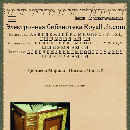
Войти
Зарегистрироваться
Электронная библиотека RoyalLib.com
По авторам:
А
Б
В
Г
Д
Е
Ж
З
И
Й
К
Л
М
Н
О
П
Р
С
Т
У
Ф
Х
Ц
Ч
Ш
Щ
Ы
Э
Ю
Я
[A-Z]
[0-9]
По книгам:
А
Б
В
Г
Д
Е
Ж
З
И
Й
К
Л
М
Н
О
П
Р
С
Т
У
Ф
Х
Ц
Ч
Ш
Щ
Ы
Э
Ю
Я
[A-Z]
[0-9]
По сериям:
А
Б
В
Г
Д
Е
Ж
З
И
Й
К
Л
М
Н
О
П
Р
С
Т
У
Ф
Х
Ц
Ч
Ш
Щ
Ы
Э
Ю
Я
[A-Z]
[0-9]
Цветаева Марина - Письма. Часть 2
скачать книгу бесплатно