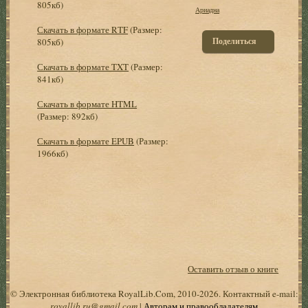
805кб)
Ариадна
Скачать в формате RTF
(Размер:
Поделиться
805кб)
Скачать в формате TXT
(Размер:
841кб)
Скачать в формате HTML
(Размер: 892кб)
Скачать в формате EPUB
(Размер:
1966кб)
Оставить отзыв о книге
© Электронная библиотека RoyalLib.Com, 2010-2026. Контактный e-mail:
royallib.ru@gmail.com
|
Авторам и правообладателям