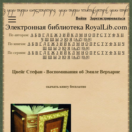
Войти
Зарегистрироваться
Электронная библиотека RoyalLib.com
По авторам:
А
Б
В
Г
Д
Е
Ж
З
И
Й
К
Л
М
Н
О
П
Р
С
Т
У
Ф
Х
Ц
Ч
Ш
Щ
Ы
Э
Ю
Я
[A-Z]
[0-9]
По книгам:
А
Б
В
Г
Д
Е
Ж
З
И
Й
К
Л
М
Н
О
П
Р
С
Т
У
Ф
Х
Ц
Ч
Ш
Щ
Ы
Э
Ю
Я
[A-Z]
[0-9]
По сериям:
А
Б
В
Г
Д
Е
Ж
З
И
Й
К
Л
М
Н
О
П
Р
С
Т
У
Ф
Х
Ц
Ч
Ш
Щ
Ы
Э
Ю
Я
[A-Z]
[0-9]
Цвейг Стефан - Воспоминания об Эмиле Верхарне
скачать книгу бесплатно