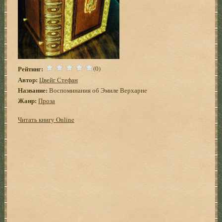
Рейтинг:
(0)
Автор:
Цвейг Стефан
Название:
Воспоминания об Эмиле Верхарне
Жанр:
Проза
Читать книгу Online