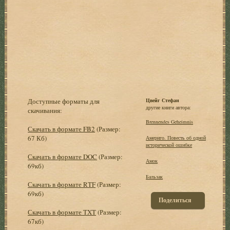
Доступные форматы для
Цвейг Стефан
другие книги автора:
скачивания:
Brennendes Geheimnis
Скачать в формате FB2
(Размер:
67 Кб)
Америго. Повесть об одной
исторической ошибке
Скачать в формате DOC
(Размер:
Амок
69кб)
Бальзак
Скачать в формате RTF
(Размер:
69кб)
Поделиться
Скачать в формате TXT
(Размер:
67кб)