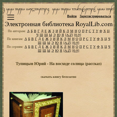
Войти
Зарегистрироваться
Электронная библиотека RoyalLib.com
По авторам:
А
Б
В
Г
Д
Е
Ж
З
И
Й
К
Л
М
Н
О
П
Р
С
Т
У
Ф
Х
Ц
Ч
Ш
Щ
Ы
Э
Ю
Я
[A-Z]
[0-9]
По книгам:
А
Б
В
Г
Д
Е
Ж
З
И
Й
К
Л
М
Н
О
П
Р
С
Т
У
Ф
Х
Ц
Ч
Ш
Щ
Ы
Э
Ю
Я
[A-Z]
[0-9]
По сериям:
А
Б
В
Г
Д
Е
Ж
З
И
Й
К
Л
М
Н
О
П
Р
С
Т
У
Ф
Х
Ц
Ч
Ш
Щ
Ы
Э
Ю
Я
[A-Z]
[0-9]
Тупицын Юрий - На восходе солнца (рассказ)
скачать книгу бесплатно