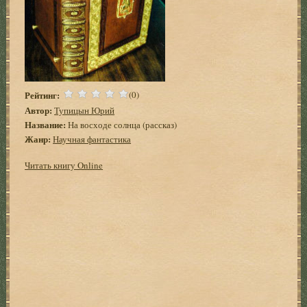
Рейтинг:
(0)
Автор:
Тупицын Юрий
Название:
На восходе солнца (рассказ)
Жанр:
Научная фантастика
Читать книгу Online