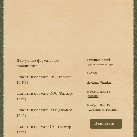
Доступные форматы для
Тупицын Юрий
другие книги автора:
скачивания:
Безумие
Скачать в формате FB2
(Размер:
15 Кб)
В дебрях Даль-Гея
В дебрях Даль-Гея
Скачать в формате DOC
(Размер:
(сборник)
16кб)
В дебрях Даль-Гея
Скачать в формате RTF
(Размер:
(Художник М. Ромадин)
16кб)
Поделиться
Скачать в формате TXT
(Размер:
15кб)