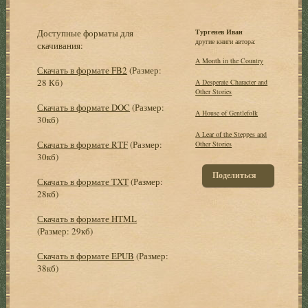
Доступные форматы для
Тургенев Иван
другие книги автора:
скачивания:
A Month in the Country
Скачать в формате FB2
(Размер:
28 Кб)
A Desperate Character and
Other Stories
Скачать в формате DOC
(Размер:
A House of Gentlefolk
30кб)
A Lear of the Steppes and
Скачать в формате RTF
(Размер:
Other Stories
30кб)
Поделиться
Скачать в формате TXT
(Размер:
28кб)
Скачать в формате HTML
(Размер: 29кб)
Скачать в формате EPUB
(Размер:
38кб)