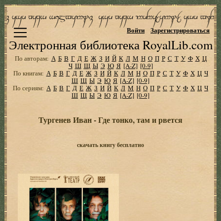
Войти
Зарегистрироваться
Электронная библиотека RoyalLib.com
По авторам:
А
Б
В
Г
Д
Е
Ж
З
И
Й
К
Л
М
Н
О
П
Р
С
Т
У
Ф
Х
Ц
Ч
Ш
Щ
Ы
Э
Ю
Я
[A-Z]
[0-9]
По книгам:
А
Б
В
Г
Д
Е
Ж
З
И
Й
К
Л
М
Н
О
П
Р
С
Т
У
Ф
Х
Ц
Ч
Ш
Щ
Ы
Э
Ю
Я
[A-Z]
[0-9]
По сериям:
А
Б
В
Г
Д
Е
Ж
З
И
Й
К
Л
М
Н
О
П
Р
С
Т
У
Ф
Х
Ц
Ч
Ш
Щ
Ы
Э
Ю
Я
[A-Z]
[0-9]
Тургенев Иван - Где тонко, там и рвется
скачать книгу бесплатно