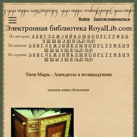
Войти
Зарегистрироваться
Электронная библиотека RoyalLib.com
По авторам:
А
Б
В
Г
Д
Е
Ж
З
И
Й
К
Л
М
Н
О
П
Р
С
Т
У
Ф
Х
Ц
Ч
Ш
Щ
Ы
Э
Ю
Я
[A-Z]
[0-9]
По книгам:
А
Б
В
Г
Д
Е
Ж
З
И
Й
К
Л
М
Н
О
П
Р
С
Т
У
Ф
Х
Ц
Ч
Ш
Щ
Ы
Э
Ю
Я
[A-Z]
[0-9]
По сериям:
А
Б
В
Г
Д
Е
Ж
З
И
Й
К
Л
М
Н
О
П
Р
С
Т
У
Ф
Х
Ц
Ч
Ш
Щ
Ы
Э
Ю
Я
[A-Z]
[0-9]
Твен Марк - Анекдоты о великодушии
скачать книгу бесплатно