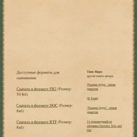
Доступные форматы для
Твен Марк
другие книги автора:
скачивания:
'Рыцари труда' - новая
Скачать в формате FB2
(Размер:
династия
50 Кб)
[В Риме]
Скачать в формате DOC
(Размер:
"Рыцари труда" - новая
8кб)
династия
Скачать в формате RTF
(Размер:
14 произведений из
сборника Sketches New and
8кб)
Old