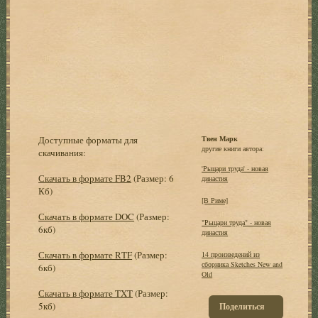
Доступные форматы для
Твен Марк
другие книги автора:
скачивания:
'Рыцари труда' - новая
Скачать в формате FB2
(Размер: 6
династия
Кб)
[В Риме]
Скачать в формате DOC
(Размер:
"Рыцари труда" - новая
6кб)
династия
Скачать в формате RTF
(Размер:
14 произведений из
сборника Sketches New and
6кб)
Old
Скачать в формате TXT
(Размер:
5кб)
Поделиться