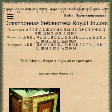
Войти
Зарегистрироваться
Электронная библиотека RoyalLib.com
По авторам:
А
Б
В
Г
Д
Е
Ж
З
И
Й
К
Л
М
Н
О
П
Р
С
Т
У
Ф
Х
Ц
Ч
Ш
Щ
Ы
Э
Ю
Я
[A-Z]
[0-9]
По книгам:
А
Б
В
Г
Д
Е
Ж
З
И
Й
К
Л
М
Н
О
П
Р
С
Т
У
Ф
Х
Ц
Ч
Ш
Щ
Ы
Э
Ю
Я
[A-Z]
[0-9]
По сериям:
А
Б
В
Г
Д
Е
Ж
З
И
Й
К
Л
М
Н
О
П
Р
С
Т
У
Ф
Х
Ц
Ч
Ш
Щ
Ы
Э
Ю
Я
[A-Z]
[0-9]
Твен Марк - Когда я служил секретарем
скачать книгу бесплатно