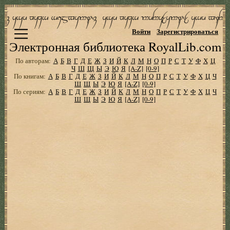
Войти
Зарегистрироваться
Электронная библиотека RoyalLib.com
По авторам:
А
Б
В
Г
Д
Е
Ж
З
И
Й
К
Л
М
Н
О
П
Р
С
Т
У
Ф
Х
Ц
Ч
Ш
Щ
Ы
Э
Ю
Я
[A-Z]
[0-9]
По книгам:
А
Б
В
Г
Д
Е
Ж
З
И
Й
К
Л
М
Н
О
П
Р
С
Т
У
Ф
Х
Ц
Ч
Ш
Щ
Ы
Э
Ю
Я
[A-Z]
[0-9]
По сериям:
А
Б
В
Г
Д
Е
Ж
З
И
Й
К
Л
М
Н
О
П
Р
С
Т
У
Ф
Х
Ц
Ч
Ш
Щ
Ы
Э
Ю
Я
[A-Z]
[0-9]