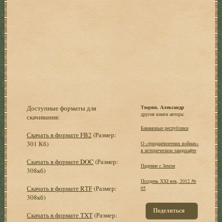
Доступные форматы для
Тюрин. Александр
другие книги автора:
скачивания:
Банановые республики
Скачать в формате FB2
(Размер:
301 Кб)
О «тридцатилетних войнах»
в историческом ландшафте
Скачать в формате DOC
(Размер:
Падение с Земли
308кб)
Полдень XXI век, 2012 №
Скачать в формате RTF
(Размер:
05
308кб)
Поделиться
Скачать в формате TXT
(Размер: