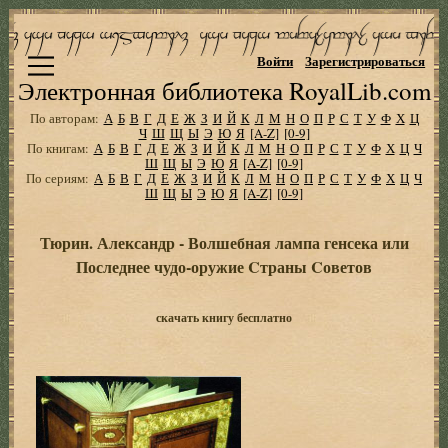
Войти
Зарегистрироваться
Электронная библиотека RoyalLib.com
По авторам:
А
Б
В
Г
Д
Е
Ж
З
И
Й
К
Л
М
Н
О
П
Р
С
Т
У
Ф
Х
Ц
Ч
Ш
Щ
Ы
Э
Ю
Я
[A-Z]
[0-9]
По книгам:
А
Б
В
Г
Д
Е
Ж
З
И
Й
К
Л
М
Н
О
П
Р
С
Т
У
Ф
Х
Ц
Ч
Ш
Щ
Ы
Э
Ю
Я
[A-Z]
[0-9]
По сериям:
А
Б
В
Г
Д
Е
Ж
З
И
Й
К
Л
М
Н
О
П
Р
С
Т
У
Ф
Х
Ц
Ч
Ш
Щ
Ы
Э
Ю
Я
[A-Z]
[0-9]
Тюрин. Александр - Волшебная лампа генсека или
Последнее чудо-оружие Cтраны Cоветов
скачать книгу бесплатно