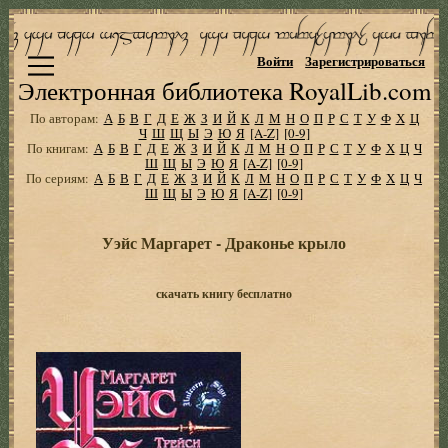
Войти
Зарегистрироваться
Электронная библиотека RoyalLib.com
По авторам:
А
Б
В
Г
Д
Е
Ж
З
И
Й
К
Л
М
Н
О
П
Р
С
Т
У
Ф
Х
Ц
Ч
Ш
Щ
Ы
Э
Ю
Я
[A-Z]
[0-9]
По книгам:
А
Б
В
Г
Д
Е
Ж
З
И
Й
К
Л
М
Н
О
П
Р
С
Т
У
Ф
Х
Ц
Ч
Ш
Щ
Ы
Э
Ю
Я
[A-Z]
[0-9]
По сериям:
А
Б
В
Г
Д
Е
Ж
З
И
Й
К
Л
М
Н
О
П
Р
С
Т
У
Ф
Х
Ц
Ч
Ш
Щ
Ы
Э
Ю
Я
[A-Z]
[0-9]
Уэйс Маргарет - Драконье крыло
скачать книгу бесплатно