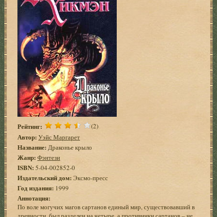
Рейтинг:
(2)
Автор:
Уэйс Маргарет
Название:
Драконье крыло
Жанр:
Фэнтези
ISBN:
5-04-002852-0
Издательский дом:
Эксмо-пресс
Год издания:
1999
Аннотация:
По воле могучих магов сартанов единый мир, существовавший в
древности, был разделен на четыре, а противники сартанов – не