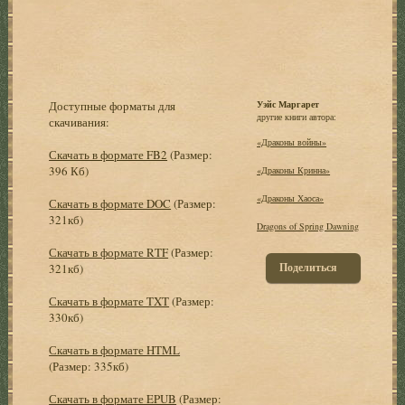
Доступные форматы для
Уэйс Маргарет
другие книги автора:
скачивания:
«Драконы войны»
Скачать в формате FB2
(Размер:
396 Кб)
«Драконы Кринна»
«Драконы Хаоса»
Скачать в формате DOC
(Размер:
321кб)
Dragons of Spring Dawning
Скачать в формате RTF
(Размер:
Поделиться
321кб)
Скачать в формате TXT
(Размер:
330кб)
Скачать в формате HTML
(Размер: 335кб)
Скачать в формате EPUB
(Размер: