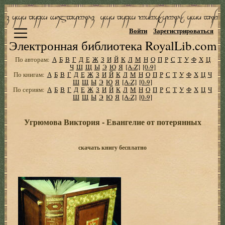
Войти
Зарегистрироваться
Электронная библиотека RoyalLib.com
По авторам:
А
Б
В
Г
Д
Е
Ж
З
И
Й
К
Л
М
Н
О
П
Р
С
Т
У
Ф
Х
Ц
Ч
Ш
Щ
Ы
Э
Ю
Я
[A-Z]
[0-9]
По книгам:
А
Б
В
Г
Д
Е
Ж
З
И
Й
К
Л
М
Н
О
П
Р
С
Т
У
Ф
Х
Ц
Ч
Ш
Щ
Ы
Э
Ю
Я
[A-Z]
[0-9]
По сериям:
А
Б
В
Г
Д
Е
Ж
З
И
Й
К
Л
М
Н
О
П
Р
С
Т
У
Ф
Х
Ц
Ч
Ш
Щ
Ы
Э
Ю
Я
[A-Z]
[0-9]
Угрюмова Виктория - Евангелие от потерянных
скачать книгу бесплатно