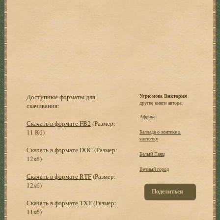
Доступные форматы для
Угрюмова Виктория
другие книги автора:
скачивания:
Африка
Скачать в формате FB2
(Размер:
11 Кб)
Баллада о зонтике в
клеточку
Скачать в формате DOC
(Размер:
Белый Паяц
12кб)
Вечный город
Скачать в формате RTF
(Размер:
12кб)
Поделиться
Скачать в формате TXT
(Размер:
11кб)