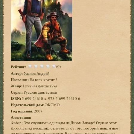
Рейтинг:
(0)
Автор:
Уланов Андрей
Название:
На всех хватит !
Жанр:
Научная фантастика
Серия:
Русская фантастика
ISBN:
5-699-24610-x, 978-5-699-24610-6
Издательский дом:
ЭКСМО
Год издания:
2007
Аннотация:
&nbsp; Это случилось однажды на Диком Западе! Однако этот
Дикий Запад несколько отличается от того, который знаком нам
по многочисленным вестернам. Ведь здесь, в краю непуганых