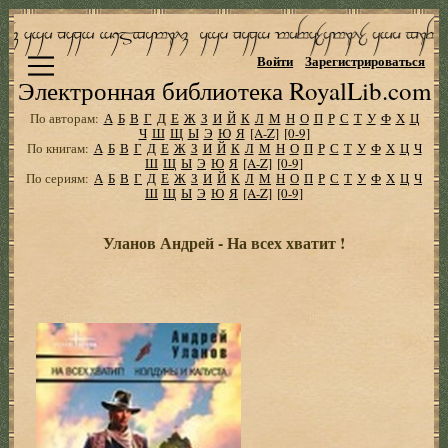
Войти
Зарегистрироваться
Электронная библиотека RoyalLib.com
По авторам:
А
Б
В
Г
Д
Е
Ж
З
И
Й
К
Л
М
Н
О
П
Р
С
Т
У
Ф
Х
Ц
Ч
Ш
Щ
Ы
Э
Ю
Я
[A-Z]
[0-9]
По книгам:
А
Б
В
Г
Д
Е
Ж
З
И
Й
К
Л
М
Н
О
П
Р
С
Т
У
Ф
Х
Ц
Ч
Ш
Щ
Ы
Э
Ю
Я
[A-Z]
[0-9]
По сериям:
А
Б
В
Г
Д
Е
Ж
З
И
Й
К
Л
М
Н
О
П
Р
С
Т
У
Ф
Х
Ц
Ч
Ш
Щ
Ы
Э
Ю
Я
[A-Z]
[0-9]
Уланов Андрей - На всех хватит !