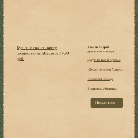
Купить и скачать книгу
Уланов Андрей
другие книги автора:
полностью на litres.ru за 59,90
руб.
'Додж' по имени Аризона
«Додж» по имени Аризона
Автоматная баллада
Внешность обманчива
Поделиться