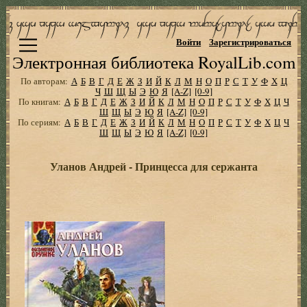
Войти
Зарегистрироваться
Электронная библиотека RoyalLib.com
По авторам:
А
Б
В
Г
Д
Е
Ж
З
И
Й
К
Л
М
Н
О
П
Р
С
Т
У
Ф
Х
Ц
Ч
Ш
Щ
Ы
Э
Ю
Я
[A-Z]
[0-9]
По книгам:
А
Б
В
Г
Д
Е
Ж
З
И
Й
К
Л
М
Н
О
П
Р
С
Т
У
Ф
Х
Ц
Ч
Ш
Щ
Ы
Э
Ю
Я
[A-Z]
[0-9]
По сериям:
А
Б
В
Г
Д
Е
Ж
З
И
Й
К
Л
М
Н
О
П
Р
С
Т
У
Ф
Х
Ц
Ч
Ш
Щ
Ы
Э
Ю
Я
[A-Z]
[0-9]
Уланов Андрей - Принцесса для сержанта