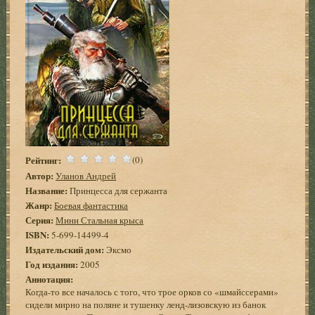
Рейтинг:
(0)
Автор:
Уланов Андрей
Название:
Принцесса для сержанта
Жанр:
Боевая фантастика
Серия:
Мини Стальная крыса
ISBN:
5-699-14499-4
Издательский дом:
Эксмо
Год издания:
2005
Аннотация:
Когда-то все началось с того, что трое орков со «шмайссерами»
сидели мирно на поляне и тушенку ленд-лизовскую из банок