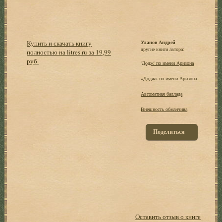
Купить и скачать книгу
Уланов Андрей
другие книги автора:
полностью на litres.ru за 19,99
руб.
'Додж' по имени Аризона
«Додж» по имени Аризона
Автоматная баллада
Внешность обманчива
Поделиться
Оставить отзыв о книге