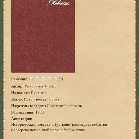
Рейтинг:
(0)
Автор:
Умарбеков Ульмас
Название:
Пустыня
Жанр:
Историческая проза
Издательский дом:
Советский писатель
Год издания:
1973
Аннотация:
Историческая повесть «Пустыня» воссоздает события
послереволюционной поры в Узбекистане.