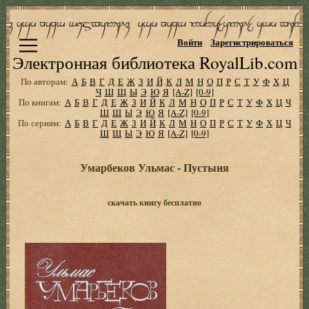
Войти
Зарегистрироваться
Электронная библиотека RoyalLib.com
По авторам:
А
Б
В
Г
Д
Е
Ж
З
И
Й
К
Л
М
Н
О
П
Р
С
Т
У
Ф
Х
Ц
Ч
Ш
Щ
Ы
Э
Ю
Я
[A-Z]
[0-9]
По книгам:
А
Б
В
Г
Д
Е
Ж
З
И
Й
К
Л
М
Н
О
П
Р
С
Т
У
Ф
Х
Ц
Ч
Ш
Щ
Ы
Э
Ю
Я
[A-Z]
[0-9]
По сериям:
А
Б
В
Г
Д
Е
Ж
З
И
Й
К
Л
М
Н
О
П
Р
С
Т
У
Ф
Х
Ц
Ч
Ш
Щ
Ы
Э
Ю
Я
[A-Z]
[0-9]
Умарбеков Ульмас - Пустыня
скачать книгу бесплатно