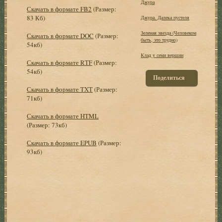
Джура
Скачать в формате FB2
(Размер:
83 Кб)
Джура. Далека пустеля
Зеленая звезда (Человеком
Скачать в формате DOC
(Размер:
быть, это трудно)
54кб)
Клад у семи вершин
Скачать в формате RTF
(Размер:
54кб)
Поделиться
Скачать в формате TXT
(Размер:
71кб)
Скачать в формате HTML
(Размер: 73кб)
Скачать в формате EPUB
(Размер:
93кб)