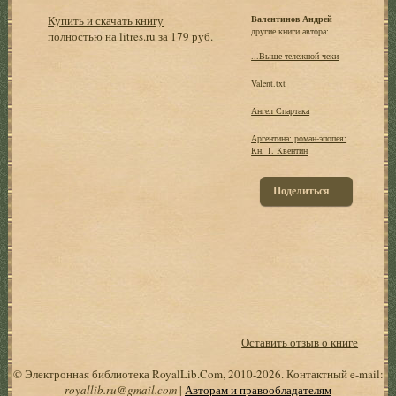
Купить и скачать книгу
Валентинов Андрей
другие книги автора:
полностью на litres.ru за 179 руб.
...Выше тележной чеки
Valent.txt
Ангел Спартака
Аргентина: роман-эпопея:
Кн. 1. Квентин
Поделиться
Оставить отзыв о книге
© Электронная библиотека RoyalLib.Com, 2010-2026. Контактный e-mail:
royallib.ru@gmail.com
|
Авторам и правообладателям