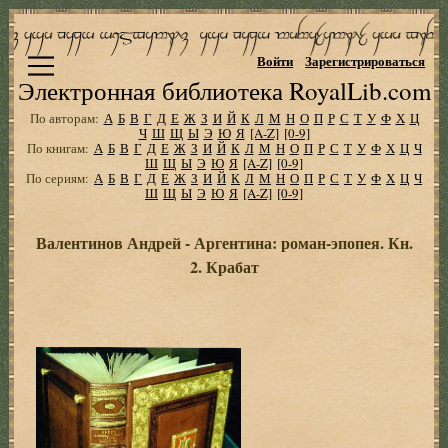
Войти
Зарегистрироваться
Электронная библиотека RoyalLib.com
По авторам:
А
Б
В
Г
Д
Е
Ж
З
И
Й
К
Л
М
Н
О
П
Р
С
Т
У
Ф
Х
Ц
Ч
Ш
Щ
Ы
Э
Ю
Я
[A-Z]
[0-9]
По книгам:
А
Б
В
Г
Д
Е
Ж
З
И
Й
К
Л
М
Н
О
П
Р
С
Т
У
Ф
Х
Ц
Ч
Ш
Щ
Ы
Э
Ю
Я
[A-Z]
[0-9]
По сериям:
А
Б
В
Г
Д
Е
Ж
З
И
Й
К
Л
М
Н
О
П
Р
С
Т
У
Ф
Х
Ц
Ч
Ш
Щ
Ы
Э
Ю
Я
[A-Z]
[0-9]
Валентинов Андрей - Аргентина: роман-эпопея. Кн.
2. Крабат