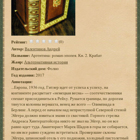
Рейтинг:
(0)
Автор:
Валентинов Андрей
Название:
Аргентина: роман-эпопея. Кн. 2. Крабат
Жанр:
Альтернативная история
Издательский дом:
Фолио
Год издания:
2017
Аннотация:
...Европа, 1936 год. Гитлер идет от успеха к успеху, на
континенте расцветает «немецкая весна» — соотечественники
спешат присоединиться к Рейху. Рушатся границы, по дорогам
тянутся колонны вермахта, венец же всего — Олимпиада в
Берлине. А перед ее началом над неприступной Северной стеной
Эйгера должно взвиться знамя со свастикой. Горного стрелка
Андреаса Хинтерштойсера никто не звал на Эйгер, но он все
равно идет туда. Авантюрист Марек Шадов в горы не собирается,
но им все равно суждено встретиться. Промерзшие склоны
Эйгера, шпионский отель у его подножия, холодный пистолетный