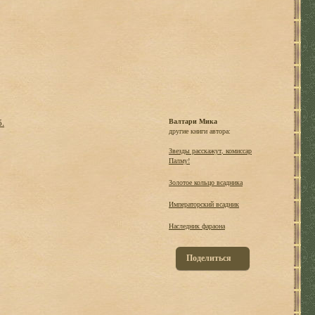
б.
Валтари Мика
другие книги автора:
Звезды расскажут, комиссар
Палму!
Золотое кольцо всадника
Императорский всадник
Наследник фараона
Поделиться