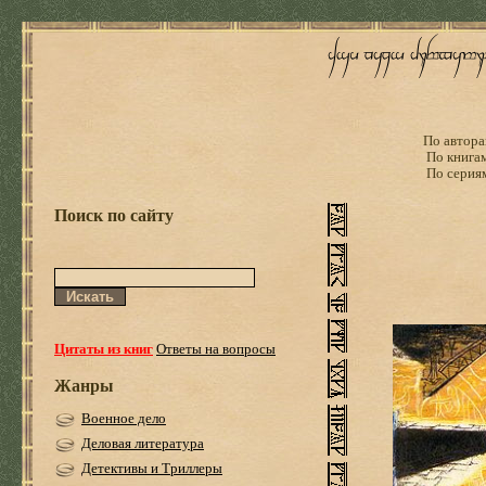
По автора
По книга
По серия
Поиск по сайту
Цитаты из книг
Ответы на вопросы
Жанры
Военное дело
Деловая литература
Детективы и Триллеры