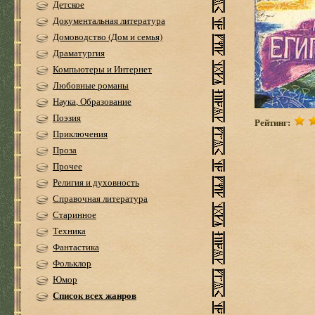
Детское
Документальная литература
Домоводство (Дом и семья)
Драматургия
Компьютеры и Интернет
Любовные романы
Наука, Образование
Поэзия
Рейтинг:
Приключения
Проза
Прочее
Религия и духовность
Справочная литература
Старинное
Техника
Фантастика
Фольклор
Юмор
Список всех жанров