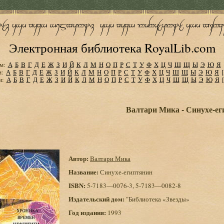
Электронная библиотека RoyalLib.com
м:
А
Б
В
Г
Д
Е
Ж
З
И
Й
К
Л
М
Н
О
П
Р
С
Т
У
Ф
Х
Ц
Ч
Ш
Щ
Ы
Э
Ю
Я
м:
А
Б
В
Г
Д
Е
Ж
З
И
Й
К
Л
М
Н
О
П
Р
С
Т
У
Ф
Х
Ц
Ч
Ш
Щ
Ы
Э
Ю
Я
м:
А
Б
В
Г
Д
Е
Ж
З
И
Й
К
Л
М
Н
О
П
Р
С
Т
У
Ф
Х
Ц
Ч
Ш
Щ
Ы
Э
Ю
Я
Валтари Мика - Синухе-е
Автор:
Валтари Мика
Название:
Синухе-египтянин
ISBN:
5-7183—0076-3, 5-7183—0082-8
Издательский дом:
"Библиотека «Звезды»
Год издания:
1993