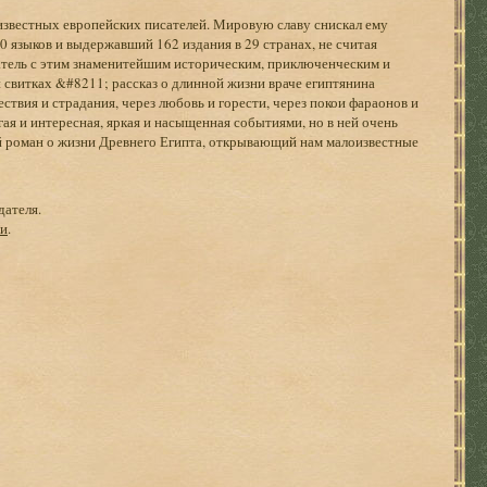
 известных европейских писателей. Мировую славу снискал ему
 языков и выдержавший 162 издания в 29 странах, не считая
атель с этим знаменитейшим историческим, приключенческим и
свитках &#8211; рассказ о длинной жизни враче египтянина
ствия и страдания, через любовь и горести, через покои фараонов и
ая и интересная, яркая и насыщенная событиями, но в ней очень
й роман о жизни Древнего Египта, открывающий нам малоизвестные
дателя.
ги
.