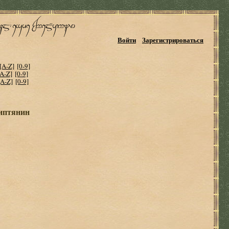
Войти
Зарегистрироваться
[A-Z]
[0-9]
[A-Z]
[0-9]
[A-Z]
[0-9]
гиптянин