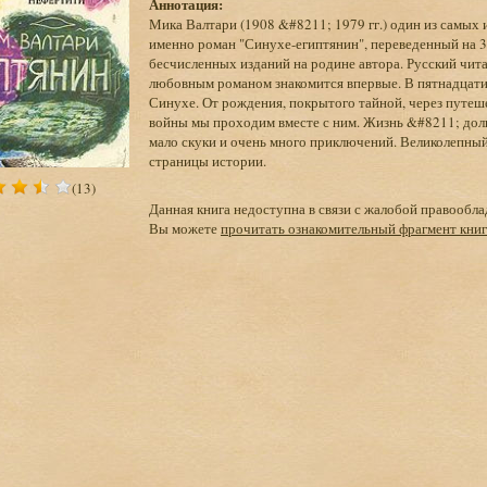
Аннотация:
Мика Валтари (1908 &#8211; 1979 гг.) один из самых
именно роман "Синухе-египтянин", переведенный на 30
бесчисленных изданий на родине автора. Русский чит
любовным романом знакомится впервые. В пятнадцати 
Синухе. От рождения, покрытого тайной, через путеше
войны мы проходим вместе с ним. Жизнь &#8211; долг
мало скуки и очень много приключений. Великолепны
страницы истории.
(13)
Данная книга недоступна в связи с жалобой правообла
Вы можете
прочитать ознакомительный фрагмент кни