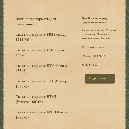
Доступные форматы для
Ван Вогт Альфред
другие книги автора:
скачивания:
Бесконечная битва. Планеты
Скачать в формате FB2
(Размер:
на продажу. Человек с
тысячью имен. Рассказы
1711 Кб)
Крылатый человек
Скачать в формате DOC
(Размер:
455кб)
«Если», 1995 № 10
Скачать в формате RTF
(Размер:
Null–A Three
455кб)
Поделиться
Скачать в формате TXT
(Размер:
1595кб)
Скачать в формате HTML
(Размер: 1602кб)
Скачать в формате EPUB
(Размер:
1778кб)