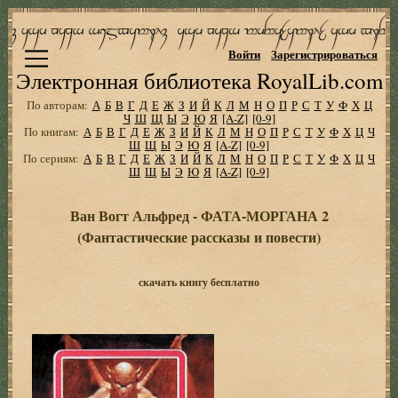
Войти
Зарегистрироваться
Электронная библиотека RoyalLib.com
По авторам:
А
Б
В
Г
Д
Е
Ж
З
И
Й
К
Л
М
Н
О
П
Р
С
Т
У
Ф
Х
Ц
Ч
Ш
Щ
Ы
Э
Ю
Я
[A-Z]
[0-9]
По книгам:
А
Б
В
Г
Д
Е
Ж
З
И
Й
К
Л
М
Н
О
П
Р
С
Т
У
Ф
Х
Ц
Ч
Ш
Щ
Ы
Э
Ю
Я
[A-Z]
[0-9]
По сериям:
А
Б
В
Г
Д
Е
Ж
З
И
Й
К
Л
М
Н
О
П
Р
С
Т
У
Ф
Х
Ц
Ч
Ш
Щ
Ы
Э
Ю
Я
[A-Z]
[0-9]
Ван Вогт Альфред - ФАТА-МОРГАНА 2
(Фантастические рассказы и повести)
скачать книгу бесплатно