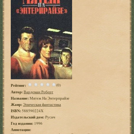
Рейтинг:
(0)
Автор:
Вардеман Роберт
Название:
Мятеж На Энтерпрайзе
Жанр:
Эпическая фантастика
ISBN:
588590224X
Издательский дом:
Русич
Год издания:
1996
Аннотация: