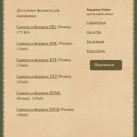
Доступные форматы для
Вардеман Роберт
другие книги автора:
скачивания:
Cenotaph Road
Скачать в формате FB2
(Размер:
175 Кб)
God of War
Istu awakened
Скачать в формате DOC
(Размер:
134кб)
Pillar of Night
Скачать в формате RTF
(Размер:
Поделиться
134кб)
Скачать в формате TXT
(Размер:
143кб)
Скачать в формате HTML
(Размер: 145кб)
Скачать в формате EPUB
(Размер:
198кб)