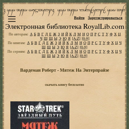
Войти
Зарегистрироваться
Электронная библиотека RoyalLib.com
По авторам:
А
Б
В
Г
Д
Е
Ж
З
И
Й
К
Л
М
Н
О
П
Р
С
Т
У
Ф
Х
Ц
Ч
Ш
Щ
Ы
Э
Ю
Я
[A-Z]
[0-9]
По книгам:
А
Б
В
Г
Д
Е
Ж
З
И
Й
К
Л
М
Н
О
П
Р
С
Т
У
Ф
Х
Ц
Ч
Ш
Щ
Ы
Э
Ю
Я
[A-Z]
[0-9]
По сериям:
А
Б
В
Г
Д
Е
Ж
З
И
Й
К
Л
М
Н
О
П
Р
С
Т
У
Ф
Х
Ц
Ч
Ш
Щ
Ы
Э
Ю
Я
[A-Z]
[0-9]
Вардеман Роберт - Мятеж На Энтерпрайзе
скачать книгу бесплатно