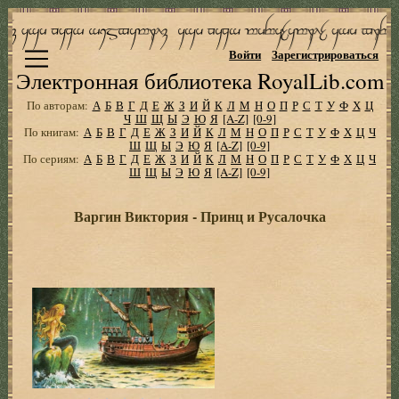
Войти
Зарегистрироваться
Электронная библиотека RoyalLib.com
По авторам:
А
Б
В
Г
Д
Е
Ж
З
И
Й
К
Л
М
Н
О
П
Р
С
Т
У
Ф
Х
Ц
Ч
Ш
Щ
Ы
Э
Ю
Я
[A-Z]
[0-9]
По книгам:
А
Б
В
Г
Д
Е
Ж
З
И
Й
К
Л
М
Н
О
П
Р
С
Т
У
Ф
Х
Ц
Ч
Ш
Щ
Ы
Э
Ю
Я
[A-Z]
[0-9]
По сериям:
А
Б
В
Г
Д
Е
Ж
З
И
Й
К
Л
М
Н
О
П
Р
С
Т
У
Ф
Х
Ц
Ч
Ш
Щ
Ы
Э
Ю
Я
[A-Z]
[0-9]
Варгин Виктория - Принц и Русалочка