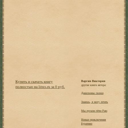
Купить и скачать книгу
Варгин Виктория
другие книги автора:
полностью на litres.ru за 0 руб.
Данилкины сказки
Знаешь, я могу летать
Мы пугалю тётю Раю
Новые приключения
Буратино