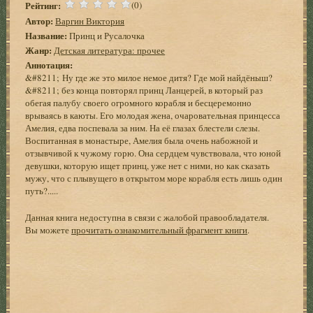
Рейтинг:
(0)
Автор:
Варгин Виктория
Название:
Принц и Русалочка
Жанр:
Детская литература: прочее
Аннотация:
&#8211; Ну где же это милое немое дитя? Где мой найдёныш?
&#8211; без конца повторял принц Ланцерей, в который раз
обегая палубу своего огромного корабля и бесцеремонно
врываясь в каюты. Его молодая жена, очаровательная принцесса
Амелия, едва поспевала за ним. На её глазах блестели слезы.
Воспитанная в монастыре, Амелия была очень набожной и
отзывчивой к чужому горю. Она сердцем чувствовала, что юной
девушки, которую ищет принц, уже нет с ними, но как сказать
мужу, что с плывущего в открытом море корабля есть лишь один
путь?.....
Данная книга недоступна в связи с жалобой правообладателя.
Вы можете
прочитать ознакомительный фрагмент книги
.