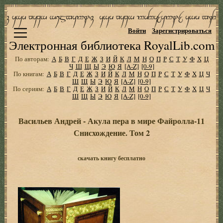
Войти
Зарегистрироваться
Электронная библиотека RoyalLib.com
По авторам:
А
Б
В
Г
Д
Е
Ж
З
И
Й
К
Л
М
Н
О
П
Р
С
Т
У
Ф
Х
Ц
Ч
Ш
Щ
Ы
Э
Ю
Я
[A-Z]
[0-9]
По книгам:
А
Б
В
Г
Д
Е
Ж
З
И
Й
К
Л
М
Н
О
П
Р
С
Т
У
Ф
Х
Ц
Ч
Ш
Щ
Ы
Э
Ю
Я
[A-Z]
[0-9]
По сериям:
А
Б
В
Г
Д
Е
Ж
З
И
Й
К
Л
М
Н
О
П
Р
С
Т
У
Ф
Х
Ц
Ч
Ш
Щ
Ы
Э
Ю
Я
[A-Z]
[0-9]
Васильев Андрей - Акула пера в мире Файролла-11
Снисхождение. Том 2
скачать книгу бесплатно