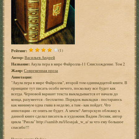
Рейтинг:
(1)
Автор:
Васильев Андрей
Название:
Акула пера в мире Файролла-11 Снисхождение. Том 2
Жанр:
Современная проза
Аннотация:
"Акула пера в мире Файролла", второй том одиннадцатой книги. В
принципе тут писать особо нечего, поскольку все будет как
всегда. Черновой вариант текста выкладывается от начала до
конца, разумеется - бесплатно. Порядок выкладки - постараюсь
как минимум одна глава в неделю, а там - как пойдет. Что
аннотации - ее опять не будет. А зачем? Авторскую обложку к
данной книге сделал писатель и художник Вадим Лесняк, автор
цикла "Риола" http://samlib.ru/l/lesnjak_w_a/ за что ему большое
спасибо!!!
Читать книгу Online